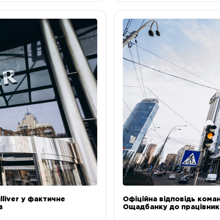
liver у фактичне
Офіційна відповідь коман
в
Ощадбанку до працівникі