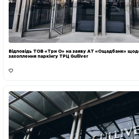
Відповідь ТОВ «Три О» на заяву АТ «Ощадбанк» що
захоплення паркінгу ТРЦ Gulliver