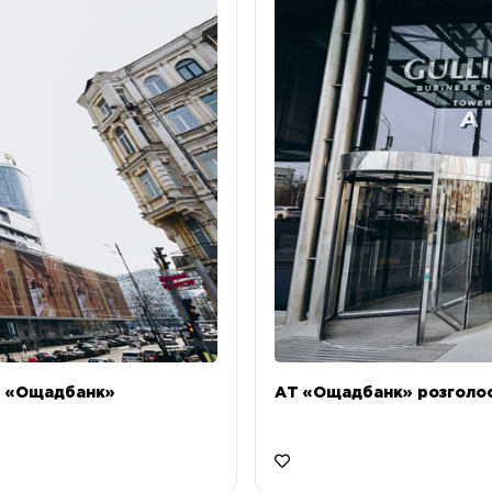
Т «Ощадбанк»
АТ «Ощадбанк» розголоси