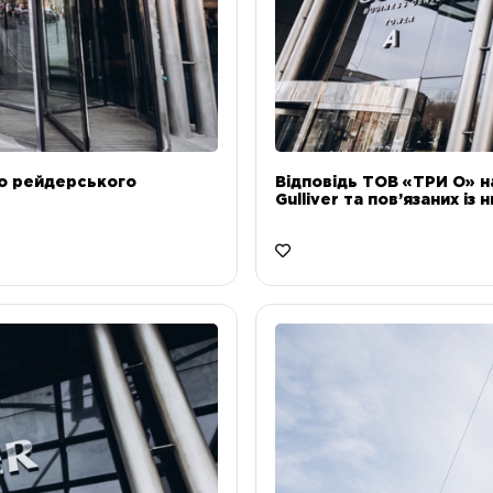
до рейдерського
Відповідь ТОВ «ТРИ О» н
Gulliver та пов’язаних із