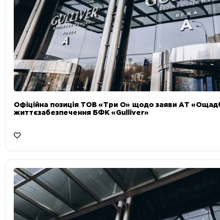
Офіційна позиція ТОВ «Три О» щодо заяви АТ «Ощад
життєзабезпечення БФК «Gulliver»