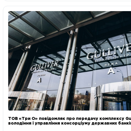
ТОВ «Три О» повідомляє про передачу комплексу Gul
володіння і управління консорціуму державних банкі