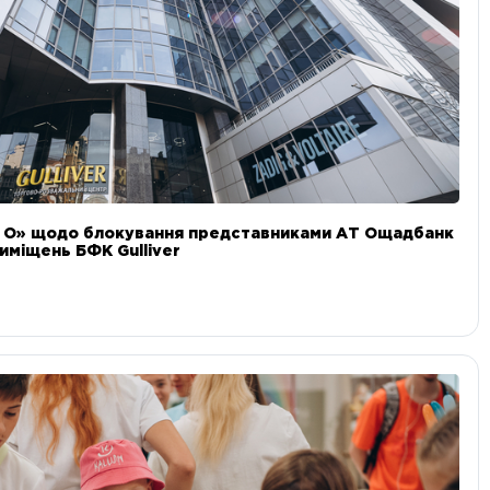
и О» щодо блокування представниками АТ Ощадбанк
иміщень БФК Gulliver