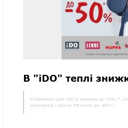
В "iDO" теплі зниж
Улюблений одяг iDO зі знижкою до 50% *. Зим
комплектів і пальто TM Lenne до -40% і