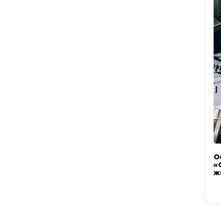
О
«
ж