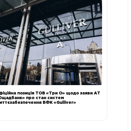
фіційна позиція ТОВ «Три О» щодо заяви АТ
Ощадбанк» про стан систем
иттєзабезпечення БФК «Gulliver»