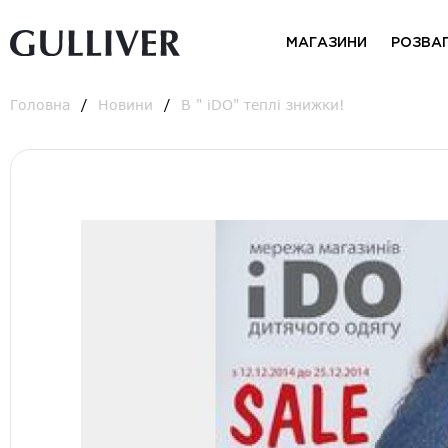
МАГАЗИНИ
РОЗВА
Головна
Новини
В " iDO" теплі знижки!