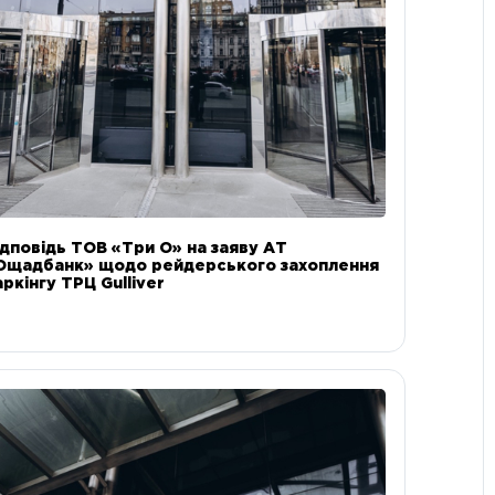
ідповідь ТОВ «Три О» на заяву АТ
Ощадбанк» щодо рейдерського захоплення
аркінгу ТРЦ Gulliver