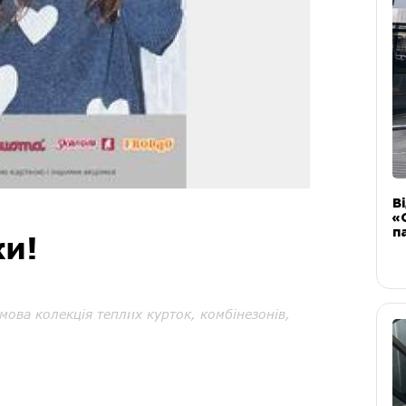
В
«
п
ки!
ова колекція теплих курток, комбінезонів,