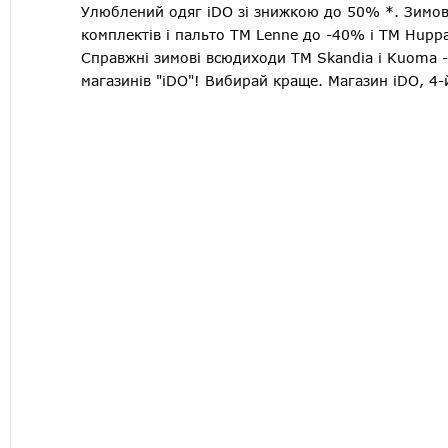
Улюблений одяг iDO зі знижкою до 50% *. Зимова
комплектів і пальто TM Lenne до -40% і ТМ Hupp
Справжні зимові всюдиходи TM Skandia і Kuoma -
магазинів "iDO"! Вибирай краще. Магазин iDO, 4-