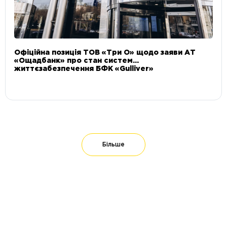
Офіційна позиція ТОВ «Три О» щодо заяви АТ
«Ощадбанк» про стан систем
життєзабезпечення БФК «Gulliver»
Більше