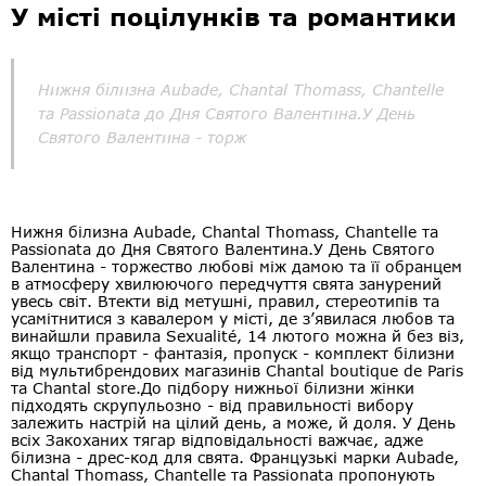
У місті поцілунків та романтики
Нижня білизна Aubade, Chantal Thomass, Chantelle
та Passionata до Дня Святого Валентина.У День
Святого Валентина - торж
Нижня білизна Aubade, Chantal Thomass, Chantelle та
Passionata до Дня Святого Валентина.У День Святого
Валентина - торжество любові між дамою та її обранцем
в атмосферу хвилюючого передчуття свята занурений
увесь світ. Втекти від метушні, правил, стереотипів та
усамітнитися з кавалером у місті, де з’явилася любов та
винайшли правила Sexualité, 14 лютого можна й без віз,
якщо транспорт - фантазія, пропуск - комплект білизни
від мультибрендових магазинів Chantal boutique de Paris
та Chantal store.До підбору нижньої білизни жінки
підходять скрупульозно - від правильності вибору
залежить настрій на цілий день, а може, й доля. У День
всіх Закоханих тягар відповідальності важчає, адже
білизна - дрес-код для свята. Французькі марки Aubade,
Chantal Thomass, Chantelle та Passionata пропонують