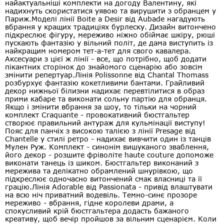
найактуальніші комплекти на догоду Валентину, які
надихнуть скористатися уявою та вирушити з обранцем у
Париж.Моделі лінії Boite a Desir від Aubade нагадують
вбрання у кращих традиціях бурлеску. Дизайн витончено
підкреслює фігуру, мереживо ніжно обіймає шкіру, рюші
пускають фантазію у вільний політ, де дама виступить із
найкращим номером тет-а-тет для свого кавалера.
Аксесуари з цієї ж лінії - все, що потрібно, щоб додати
пікантних сторінок до знайомого сценарію або зовсім
змінити репертуар.Лінія Polissonne від Chantal Thomass
розбурхує фантазію кокетливими бантами. Грайливий
декор нижньої білизни надихає перевтілитися в образ
прими кабаре та виконати сольну партію для обранця.
Якщо і змінити вбрання за шоу, то тільки на чорний
комплект Craquante - провокативний бюстгальтер
створює правильний антураж для кульмінації виступу!
Пояс для панчіх з високою талією з лінії Presage від
Chantelle у стилі ретро - надихає вивчити один із танців
Мулен Руж. Комплект - синонім вишуканого зваблення,
його декор - розшите фріволіте haute couture допоможе
виконати танець із шиком. Бюстгальтер виконаний з
мережива та делікатно обрамлений шнурівкою, що
підкреслює одночасно витончений смак власниці та її
грацію.Лінія Adorable від Passionata - привід влаштувати
на всю ніч приватний водевіль. Темно-синє прозоре
мереживо - вбрання, гідне королеви драми, а
спокусливий крій бюстгальтера додасть бажаного
креативу, щоб вечір пройшов за вільним сценарієм. Коли