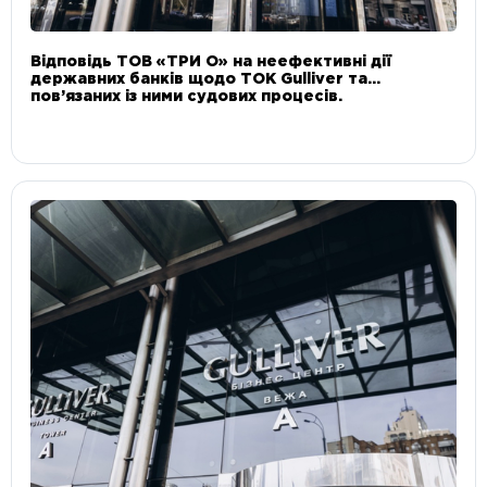
Відповідь ТОВ «ТРИ О» на неефективні дії
державних банків щодо ТОК Gulliver та
пов’язаних із ними судових процесів.