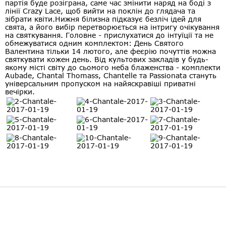
партія буде розіграна, саме час змінити наряд на боді з
лінії Crazy Lace, щоб вийти на поклін до глядача та
зібрати квіти.Нижня білизна підказує безліч ідей для
свята, а його вибір перетворюється на інтригу очікування
на святкування. Головне - прислухатися до інтуїції та не
обмежуватися одним комплектом: День Святого
Валентина тільки 14 лютого, але феєрію почуттів можна
святкувати кожен день. Від культових закладів у будь-
якому місті світу до сьомого неба блаженства - комплекти
Aubade, Chantal Thomass, Chantelle та Passionata стануть
універсальним пропуском на найяскравіші приватні
вечірки.