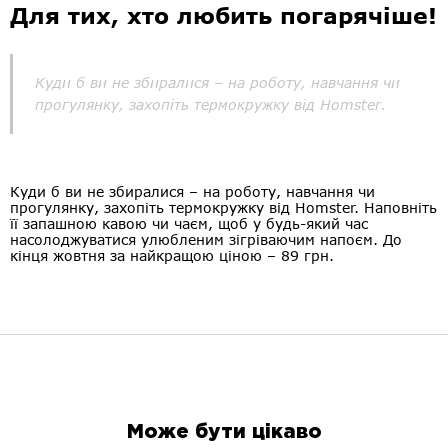
Для тих, хто любить погарячіше!
Куди б ви не збиралися – на роботу, навчання чи
прогулянку, захопіть термокружку від Homster.
Куди б ви не збиралися – на роботу, навчання чи
прогулянку, захопіть термокружку від Homster. Наповніть
її запашною кавою чи чаєм, щоб у будь-який час
насолоджуватися улюбленим зігріваючим напоєм. До
кінця жовтня за найкращою ціною – 89 грн.
Може бути цікаво