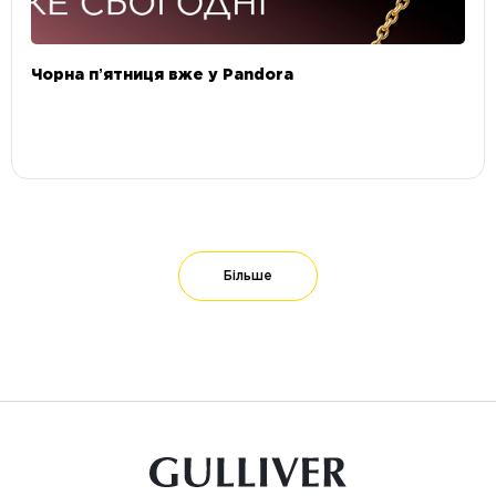
Чорна пʼятниця вже у Pandora
Більше