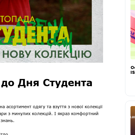
О
IS
 до Дня Студента
а асортимент одягу та взуття з нової колекції
ари з минулих колекцій. І якраз комфортний
 знань.
вітло