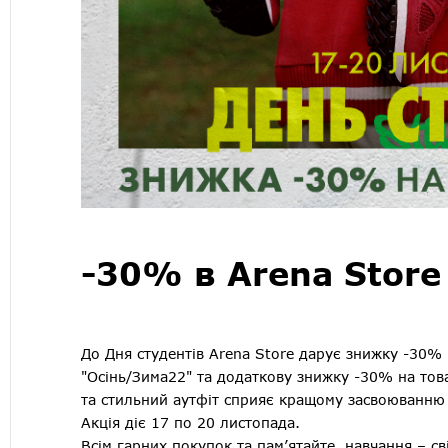
-30% в Arena Store
До Дня студентів Arena Store дарує знижку -30% н
"Осінь/Зима22" та додаткову знижку -30% на тов
та стильний аутфіт сприяє кращому засвоюванню
Акція діє 17 по 20 листопада.
Всім гарних покупок та пам’ятайте, навчання – с