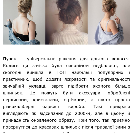
Пучок — універсальне рішення для довгого волосся.
Колись ця зачіска була синонімом недбалості, але
сьогодні вийшла в ТОП найбільш популярних і
практичних. Щоб додати яскравості та оригінальності
звичайній укладці, варто підібрати якомога більше
шпильок. Це можуть бути аксесуари, оброблені
перлинами, кристалами, стрічками, а також просто
різнокаліберні барвисті вироби. Такі прикраси
виглядають як відсилання до 2000-м, але в цьому й
принадність оновленого образу. Крім того, так приємно
повернутися до красивих шпильок після тривалої зими з