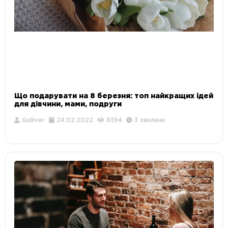
Що подарувати на 8 березня: топ найкращих ідей
для дівчини, мами, подруги
Gulliver
24.02.2022
8394
3 хвилини