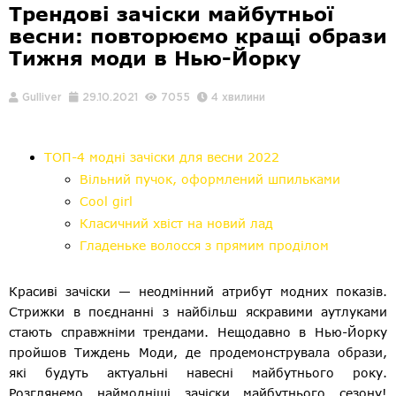
Трендові зачіски майбутньої
весни: повторюємо кращі образи
Тижня моди в Нью-Йорку
Gulliver
29.10.2021
7055
4 хвилини
ТОП-4 модні зачіски для весни 2022
Вільний пучок, оформлений шпильками
Cool girl
Класичний хвіст на новий лад
Гладеньке волосся з прямим проділом
Красиві зачіски — неодмінний атрибут модних показів.
Стрижки в поєднанні з найбільш яскравими аутлуками
стають справжніми трендами. Нещодавно в Нью-Йорку
пройшов Тиждень Моди, де продемонструвала образи,
які будуть актуальні навесні майбутнього року.
Розглянемо наймодніші зачіски майбутнього сезону!