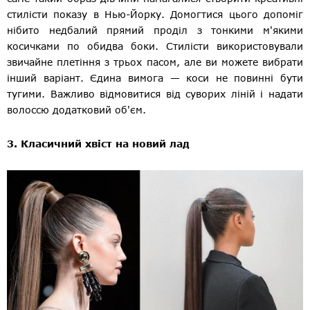
стилісти показу в Нью-Йорку. Домогтися цього допоміг
нібито недбалий прямий проділ з тонкими м'якими
косичками по обидва боки. Стилісти використовували
звичайне плетіння з трьох пасом, але ви можете вибрати
інший варіант. Єдина вимога — коси не повинні бути
тугими. Важливо відмовитися від суворих ліній і надати
волоссю додатковий об'єм.
3. Класичний хвіст на новий лад