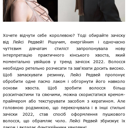
Хочете відчути себе королевою? Тоді обирайте зачіску
від Лейсі Редвей! Рішучим, енергійним і одночасно
чуттєвим дівчатам стиліст запропонувала нову
інтерпретацію практичного кінського хвоста, який
моментально увійшов у тренд зачісок 2022. Волосся
необхідно ретельно розчесати та зав'язати досить високо.
Щоб замаскувати резинку, Лейсі Редвей пропонує
обробити одне пасмо лаком і обгорнути його навколо
основи хвоста. Щоб зробити волосся більш
розсипчастими та сяючими, можна скористатися кремом-
праймером або текстурувати засобом з кератином. Але
головною родзинкою, що перекочувала і в інші стильні
зачіски 2022, став спосіб оформлення пушкового
волосся, що обрамляє чоло. Лейсі Редвей збризкує їх
лаком і вкладає фантазійними хвилями!