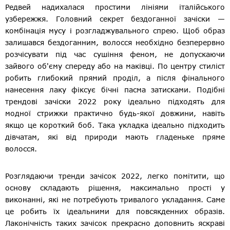
Редвей надихалася простими лініями італійського
узбережжя. Головний секрет бездоганної зачіски —
комбінація мусу і розгладжувального спрею. Щоб образ
залишався бездоганним, волосся необхідно безперервно
розчісувати під час сушіння феном, не допускаючи
зайвого об'єму спереду або на маківці. По центру стиліст
робить глибокий прямий проділ, а після фінального
нанесення лаку фіксує бічні пасма затисками. Подібні
трендові зачіски 2022 року ідеально підходять для
модної стрижки практично будь-якої довжини, навіть
якщо це короткий боб. Така укладка ідеально підходить
дівчатам, які від природи мають гладеньке пряме
волосся.
Розглядаючи тренди зачісок 2022, легко помітити, що
основу складають рішення, максимально прості у
виконанні, які не потребують тривалого укладання. Саме
це робить їх ідеальними для повсякденних образів.
Лаконічність таких зачісок прекрасно доповнить яскраві