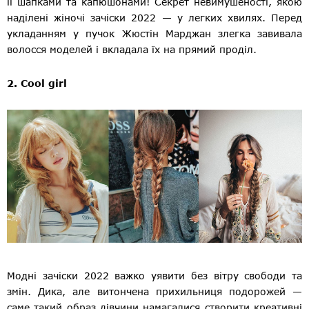
її шапками та капюшонами! Секрет невимушеності, якою
наділені жіночі зачіски 2022 — у легких хвилях. Перед
укладанням у пучок Жюстін Марджан злегка завивала
волосся моделей і вкладала їх на прямий проділ.
2. Cool girl
Модні зачіски 2022 важко уявити без вітру свободи та
змін. Дика, але витончена прихильниця подорожей —
саме такий образ дівчини намагалися створити креативні