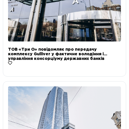
ТОВ «Три О» повідомляє про передачу
комплексу Gulliver у фактичне володіння і
управління консорціуму державних банків