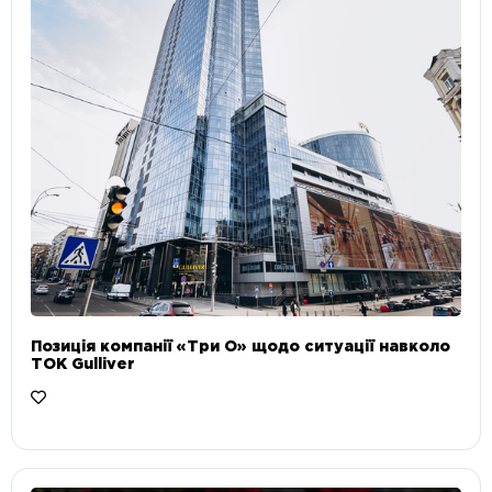
Позиція компанії «Три О» щодо ситуації навколо
ТОК Gulliver