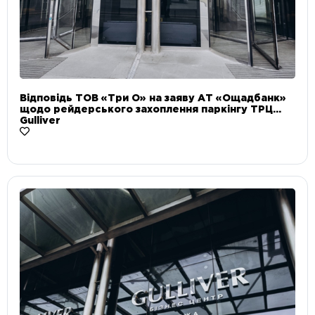
Відповідь ТОВ «Три О» на заяву АТ «Ощадбанк»
щодо рейдерського захоплення паркінгу ТРЦ
Gulliver