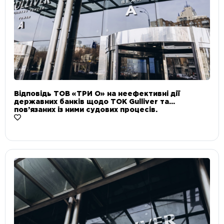
Відповідь ТОВ «ТРИ О» на неефективні дії
державних банків щодо ТОК Gulliver та
пов’язаних із ними судових процесів.