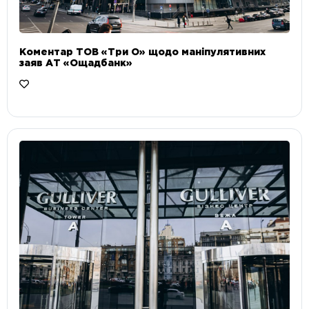
Коментар ТОВ «Три О» щодо маніпулятивних
заяв АТ «Ощадбанк»