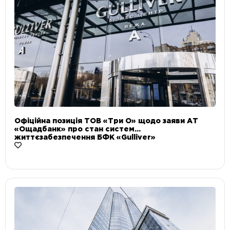
Офіційна позиція ТОВ «Три О» щодо заяви АТ
«Ощадбанк» про стан систем
життєзабезпечення БФК «Gulliver»