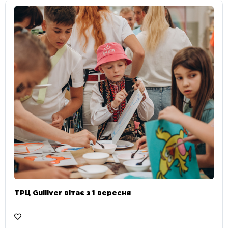
ТРЦ Gulliver вітає з 1 вересня