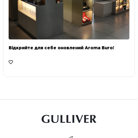
Відкрийте для себе оновлений Aroma Buro! ⠀