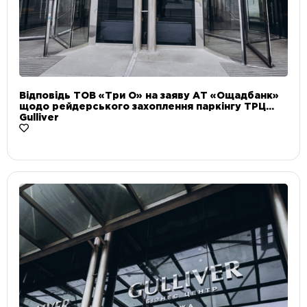
Відповідь ТОВ «Три О» на заяву АТ «Ощадбанк»
щодо рейдерського захоплення паркінгу ТРЦ
Gulliver