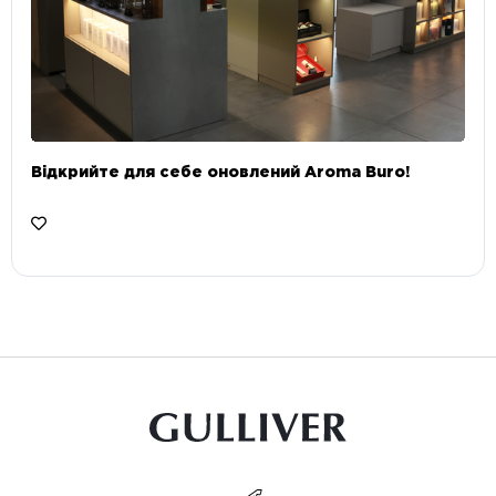
Відкрийте для себе оновлений Aroma Buro! ⠀