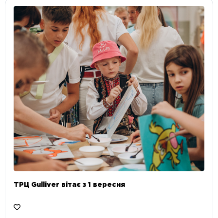
ТРЦ Gulliver вітає з 1 вересня