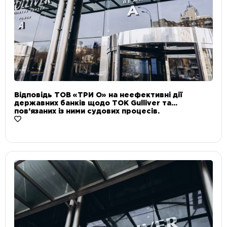
Відповідь ТОВ «ТРИ О» на неефективні дії
державних банків щодо ТОК Gulliver та
пов’язаних із ними судових процесів.