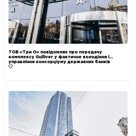
ТОВ «Три О» повідомляє про передачу
комплексу Gulliver у фактичне володіння і
управління консорціуму державних банків