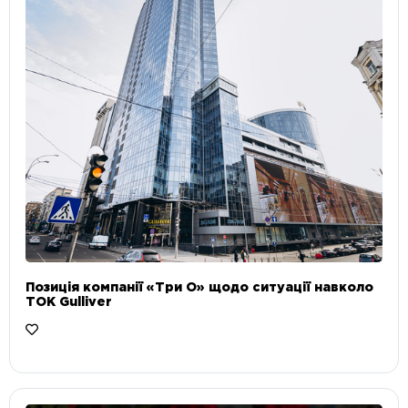
Позиція компанії «Три О» щодо ситуації навколо
ТОК Gulliver