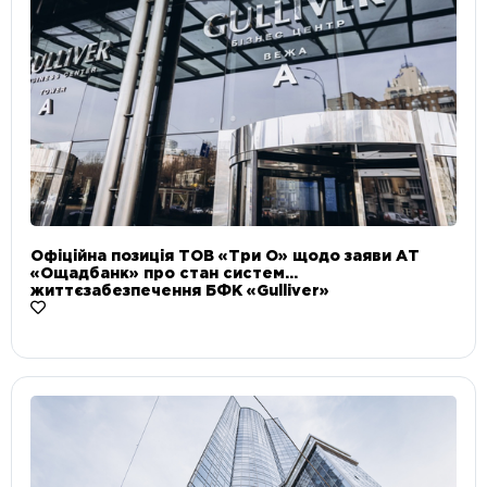
Офіційна позиція ТОВ «Три О» щодо заяви АТ
«Ощадбанк» про стан систем
життєзабезпечення БФК «Gulliver»