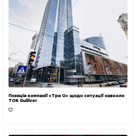
Позиція компанії «Три О» щодо ситуації навколо
ТОК Gulliver