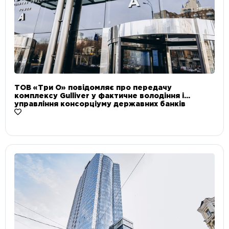
ТОВ «Три О» повідомляє про передачу
комплексу Gulliver у фактичне володіння і
управління консорціуму державних банків