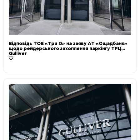
Відповідь ТОВ «Три О» на заяву АТ «Ощадбанк»
щодо рейдерського захоплення паркінгу ТРЦ
Gulliver