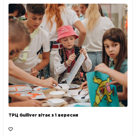
ТРЦ Gulliver вітає з 1 вересня