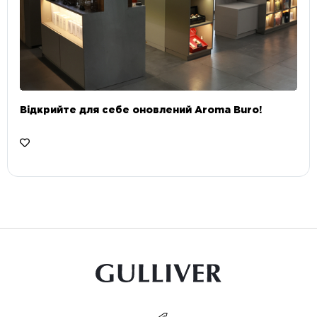
Відкрийте для себе оновлений Aroma Buro! ⠀