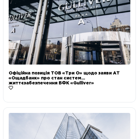
Офіційна позиція ТОВ «Три О» щодо заяви АТ
«Ощадбанк» про стан систем
життєзабезпечення БФК «Gulliver»