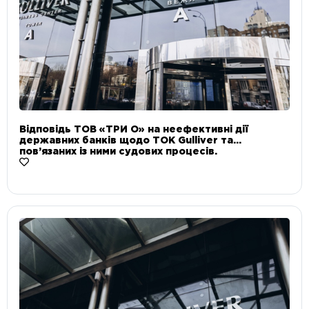
Відповідь ТОВ «ТРИ О» на неефективні дії
державних банків щодо ТОК Gulliver та
пов’язаних із ними судових процесів.