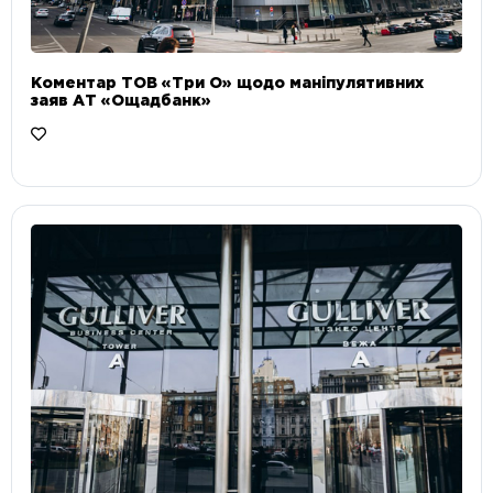
Коментар ТОВ «Три О» щодо маніпулятивних
заяв АТ «Ощадбанк»