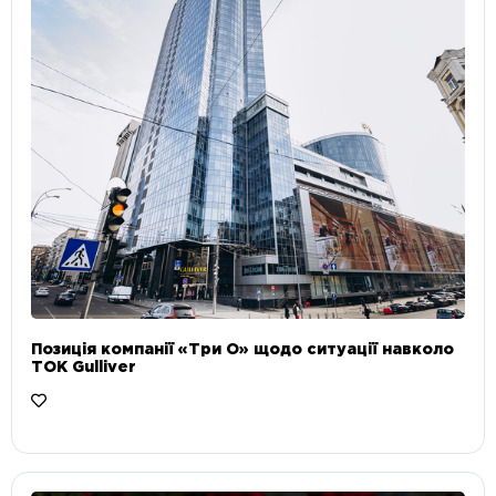
Позиція компанії «Три О» щодо ситуації навколо
ТОК Gulliver