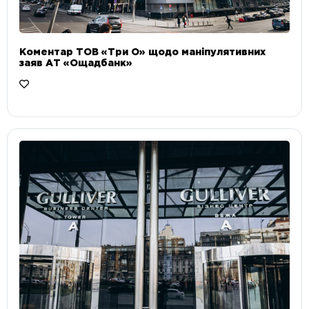
Коментар ТОВ «Три О» щодо маніпулятивних
заяв АТ «Ощадбанк»