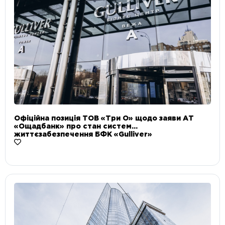
Офіційна позиція ТОВ «Три О» щодо заяви АТ
«Ощадбанк» про стан систем
життєзабезпечення БФК «Gulliver»