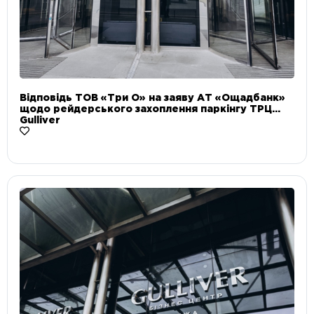
Відповідь ТОВ «Три О» на заяву АТ «Ощадбанк»
щодо рейдерського захоплення паркінгу ТРЦ
Gulliver