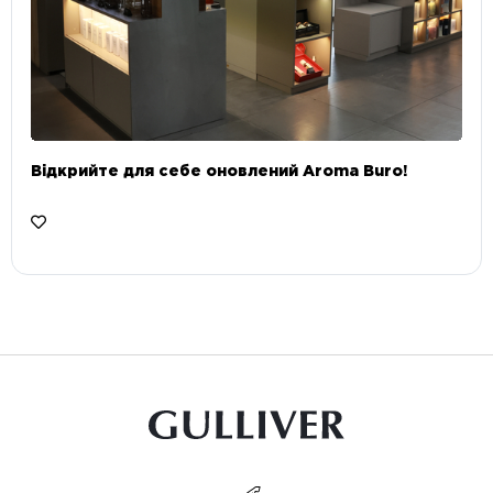
Відкрийте для себе оновлений Aroma Buro! ⠀