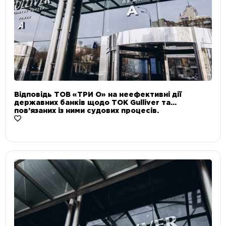
Відповідь ТОВ «ТРИ О» на неефективні дії
державних банків щодо ТОК Gulliver та
пов’язаних із ними судових процесів.