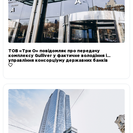
ТОВ «Три О» повідомляє про передачу
комплексу Gulliver у фактичне володіння і
управління консорціуму державних банків