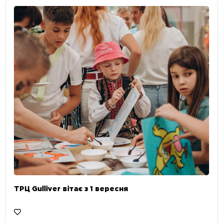
ТРЦ Gulliver вітає з 1 вересня