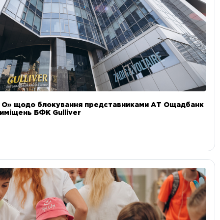
и О» щодо блокування представниками АТ Ощадбанк
иміщень БФК Gulliver