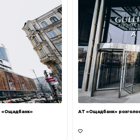
Т «Ощадбанк»
АТ «Ощадбанк» розголоси