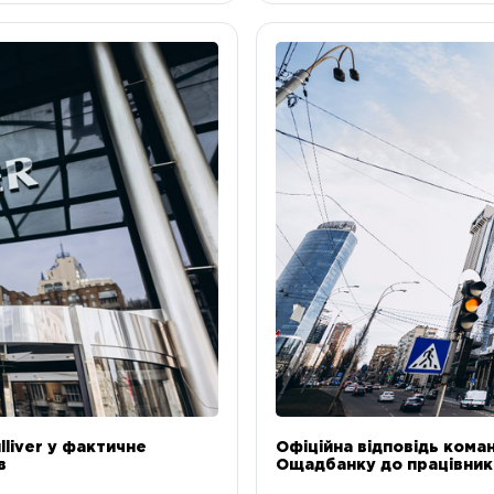
liver у фактичне
Офіційна відповідь коман
в
Ощадбанку до працівникі