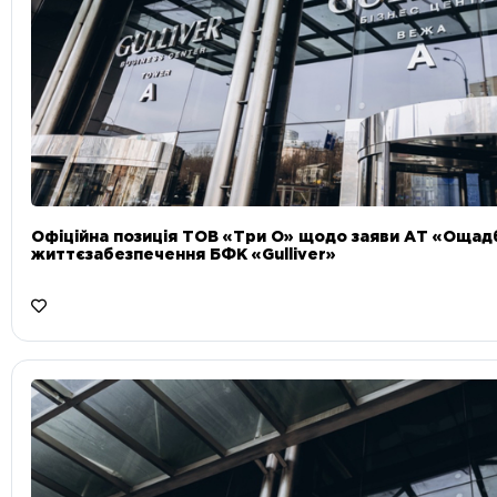
Офіційна позиція ТОВ «Три О» щодо заяви АТ «Ощад
життєзабезпечення БФК «Gulliver»