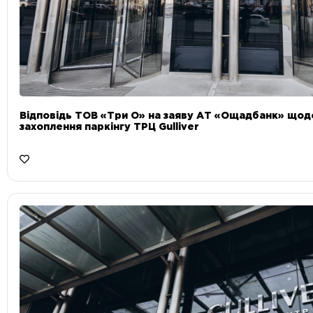
Відповідь ТОВ «Три О» на заяву АТ «Ощадбанк» що
захоплення паркінгу ТРЦ Gulliver