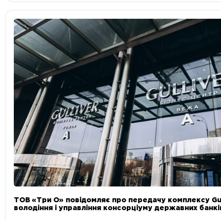
ТОВ «Три О» повідомляє про передачу комплексу Gul
володіння і управління консорціуму державних банкі