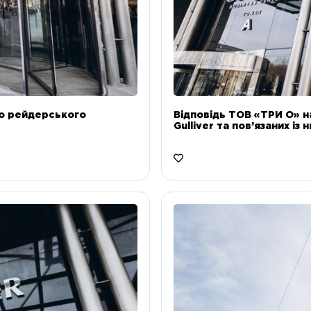
до рейдерського
Відповідь ТОВ «ТРИ О» н
Gulliver та пов’язаних із