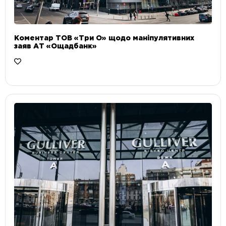
Коментар ТОВ «Три О» щодо маніпулятивних
заяв АТ «Ощадбанк»