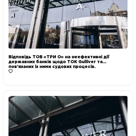
Відповідь ТОВ «ТРИ О» на неефективні дії
державних банків щодо ТОК Gulliver та
пов’язаних із ними судових процесів.