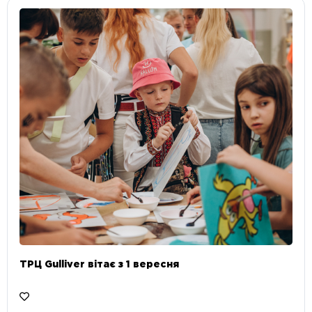
ТРЦ Gulliver вітає з 1 вересня