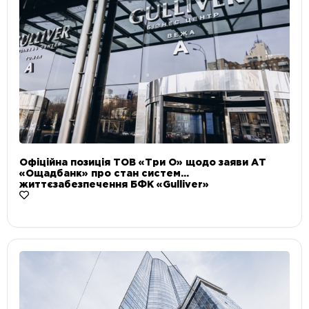
Офіційна позиція ТОВ «Три О» щодо заяви АТ
«Ощадбанк» про стан систем
життєзабезпечення БФК «Gulliver»