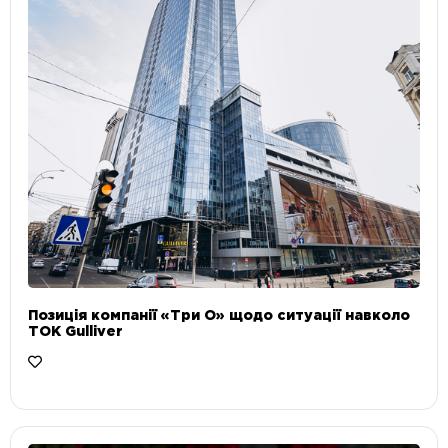
Позиція компанії «Три О» щодо ситуації навколо
ТОК Gulliver