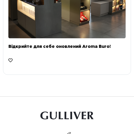
Відкрийте для себе оновлений Aroma Buro! ⠀