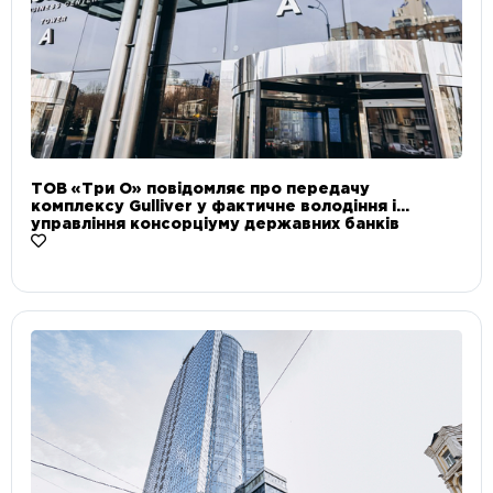
ТОВ «Три О» повідомляє про передачу
комплексу Gulliver у фактичне володіння і
управління консорціуму державних банків