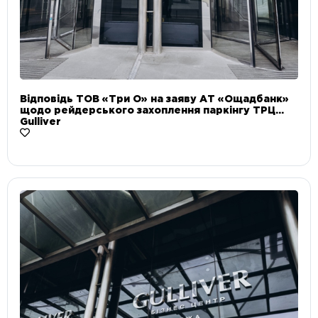
Відповідь ТОВ «Три О» на заяву АТ «Ощадбанк»
щодо рейдерського захоплення паркінгу ТРЦ
Gulliver