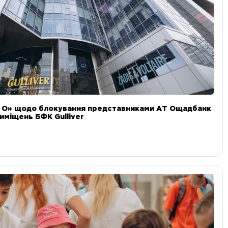
и О» щодо блокування представниками АТ Ощадбанк
иміщень БФК Gulliver