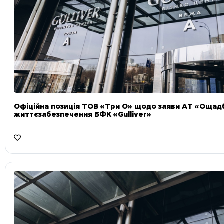
Офіційна позиція ТОВ «Три О» щодо заяви АТ «Ощад
життєзабезпечення БФК «Gulliver»