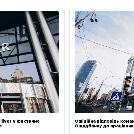
liver у фактичне
Офіційна відповідь коман
в
Ощадбанку до працівникі