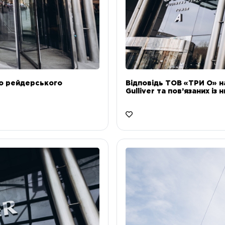
до рейдерського
Відповідь ТОВ «ТРИ О» н
Gulliver та пов’язаних із