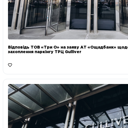
Відповідь ТОВ «Три О» на заяву АТ «Ощадбанк» що
захоплення паркінгу ТРЦ Gulliver