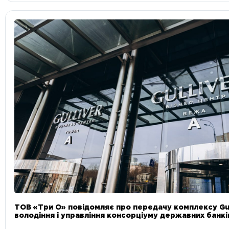
ТОВ «Три О» повідомляє про передачу комплексу Gul
володіння і управління консорціуму державних банкі