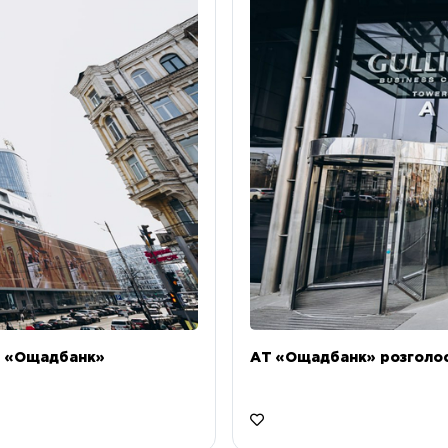
Т «Ощадбанк»
АТ «Ощадбанк» розголоси