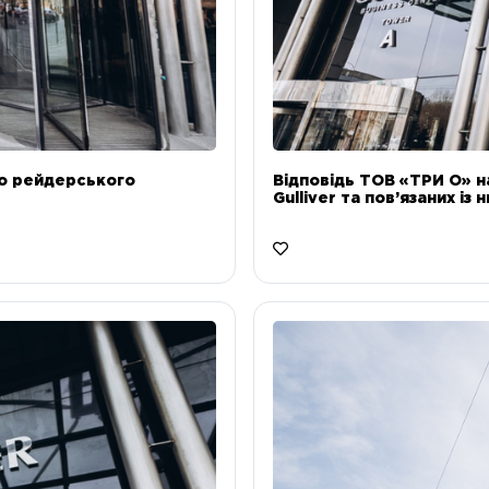
до рейдерського
Відповідь ТОВ «ТРИ О» н
Gulliver та пов’язаних із