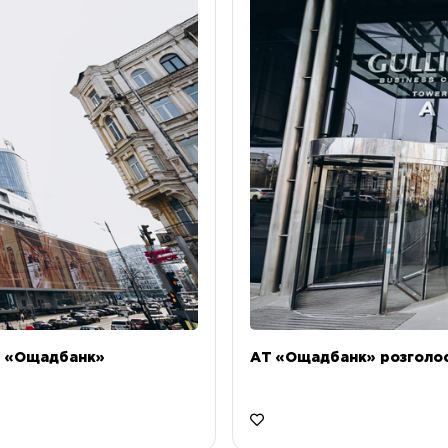
Т «Ощадбанк»
АТ «Ощадбанк» розголоси