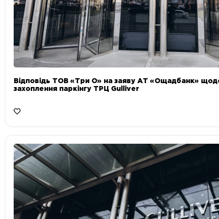
Відповідь ТОВ «Три О» на заяву АТ «Ощадбанк» що
захоплення паркінгу ТРЦ Gulliver