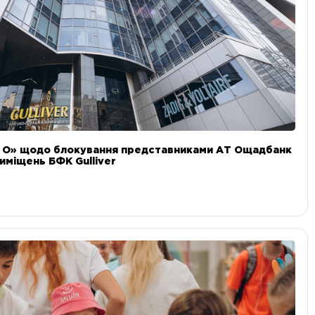
и О» щодо блокування представниками АТ Ощадбанк
иміщень БФК Gulliver