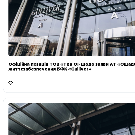
Офіційна позиція ТОВ «Три О» щодо заяви АТ «Ощад
життєзабезпечення БФК «Gulliver»