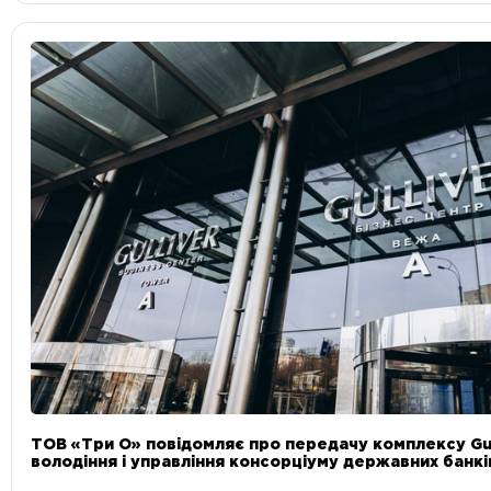
ТОВ «Три О» повідомляє про передачу комплексу Gul
володіння і управління консорціуму державних банкі