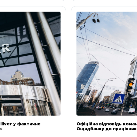
liver у фактичне
Офіційна відповідь коман
в
Ощадбанку до працівникі