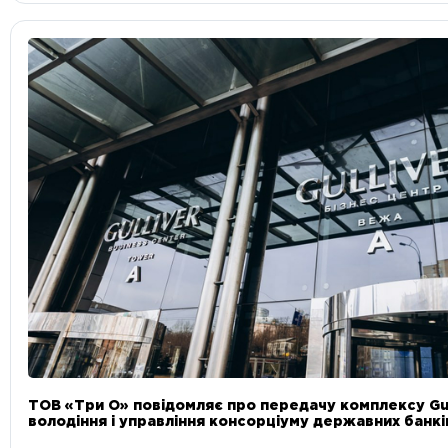
ТОВ «Три О» повідомляє про передачу комплексу Gul
володіння і управління консорціуму державних банкі