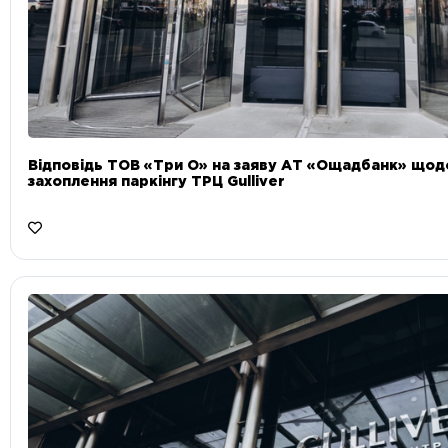
Відповідь ТОВ «Три О» на заяву АТ «Ощадбанк» що
захоплення паркінгу ТРЦ Gulliver