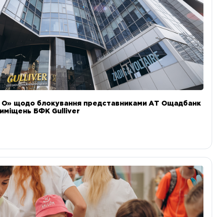
и О» щодо блокування представниками АТ Ощадбанк
иміщень БФК Gulliver