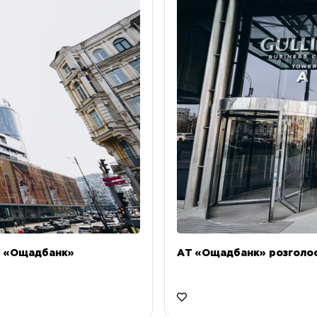
Т «Ощадбанк»
АТ «Ощадбанк» розголоси