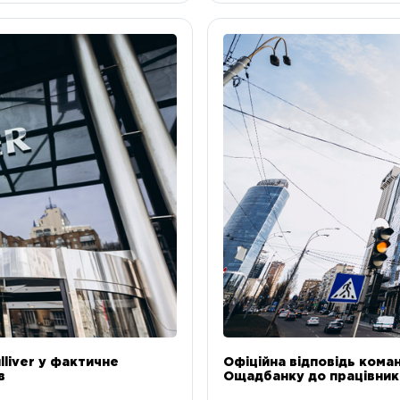
liver у фактичне
Офіційна відповідь коман
в
Ощадбанку до працівникі