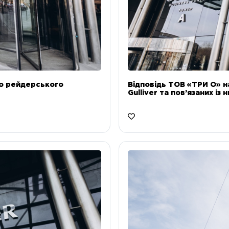
до рейдерського
Відповідь ТОВ «ТРИ О» н
Gulliver та пов’язаних із