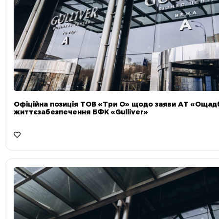
Офіційна позиція ТОВ «Три О» щодо заяви АТ «Ощад
життєзабезпечення БФК «Gulliver»