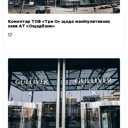
Коментар ТОВ «Три О» щодо маніпулятивних
заяв АТ «Ощадбанк»