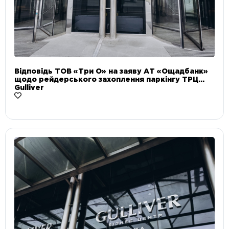
Відповідь ТОВ «Три О» на заяву АТ «Ощадбанк»
щодо рейдерського захоплення паркінгу ТРЦ
Gulliver