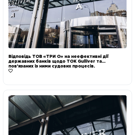
Відповідь ТОВ «ТРИ О» на неефективні дії
державних банків щодо ТОК Gulliver та
пов’язаних із ними судових процесів.