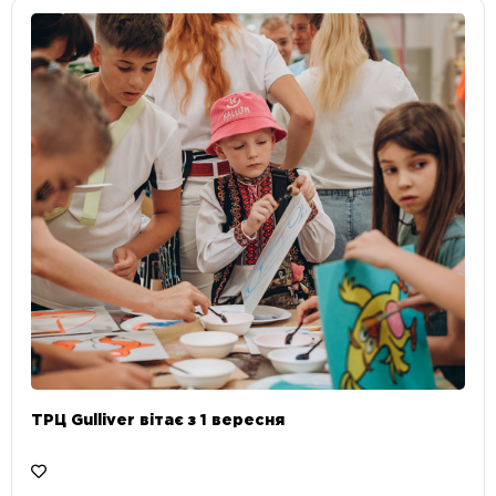
ТРЦ Gulliver вітає з 1 вересня