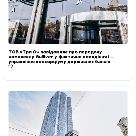
ТОВ «Три О» повідомляє про передачу
комплексу Gulliver у фактичне володіння і
управління консорціуму державних банків