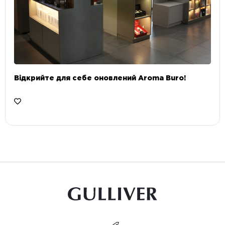
Відкрийте для себе оновлений Aroma Buro! ⠀