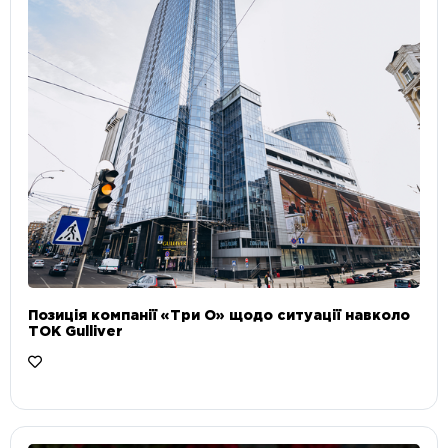
Позиція компанії «Три О» щодо ситуації навколо
ТОК Gulliver