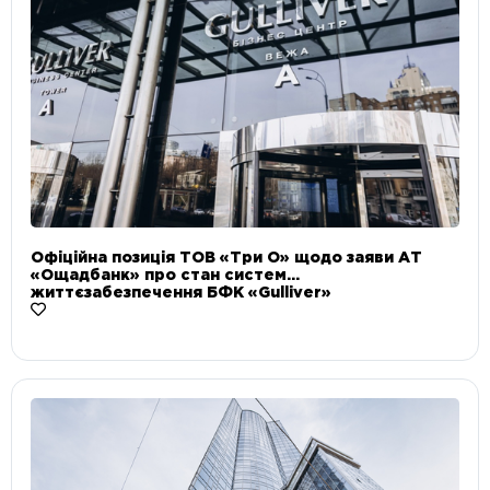
Офіційна позиція ТОВ «Три О» щодо заяви АТ
«Ощадбанк» про стан систем
життєзабезпечення БФК «Gulliver»