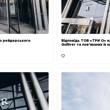
до рейдерського
Відповідь ТОВ «ТРИ О» н
Gulliver та пов’язаних із