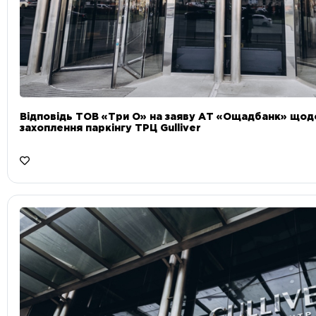
Відповідь ТОВ «Три О» на заяву АТ «Ощадбанк» що
захоплення паркінгу ТРЦ Gulliver