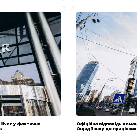
liver у фактичне
Офіційна відповідь коман
в
Ощадбанку до працівникі