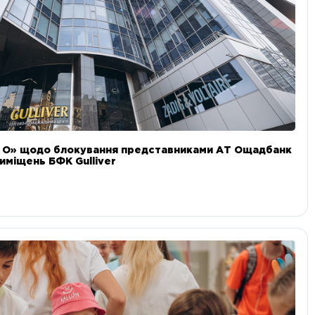
и О» щодо блокування представниками АТ Ощадбанк
иміщень БФК Gulliver