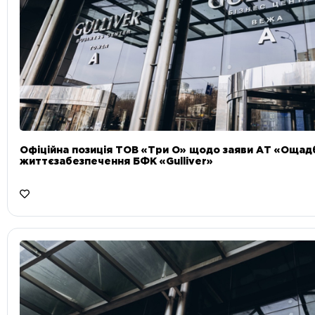
Офіційна позиція ТОВ «Три О» щодо заяви АТ «Ощад
життєзабезпечення БФК «Gulliver»