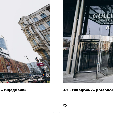
Т «Ощадбанк»
АТ «Ощадбанк» розголоси