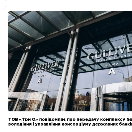
ТОВ «Три О» повідомляє про передачу комплексу Gul
володіння і управління консорціуму державних банкі