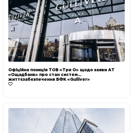
Офіційна позиція ТОВ «Три О» щодо заяви АТ
«Ощадбанк» про стан систем
життєзабезпечення БФК «Gulliver»