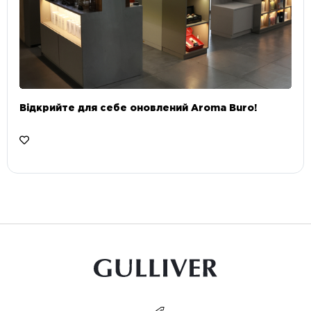
Відкрийте для себе оновлений Aroma Buro! ⠀