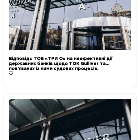
Відповідь ТОВ «ТРИ О» на неефективні дії
державних банків щодо ТОК Gulliver та
пов’язаних із ними судових процесів.