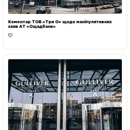
Коментар ТОВ «Три О» щодо маніпулятивних
заяв АТ «Ощадбанк»