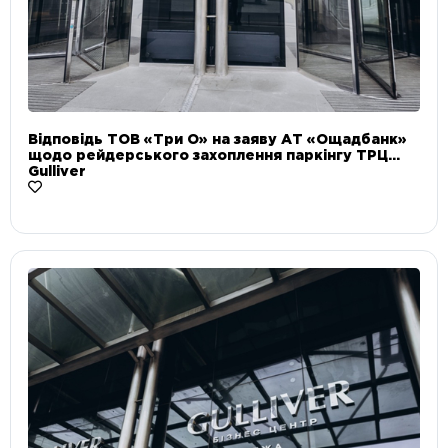
Відповідь ТОВ «Три О» на заяву АТ «Ощадбанк»
щодо рейдерського захоплення паркінгу ТРЦ
Gulliver