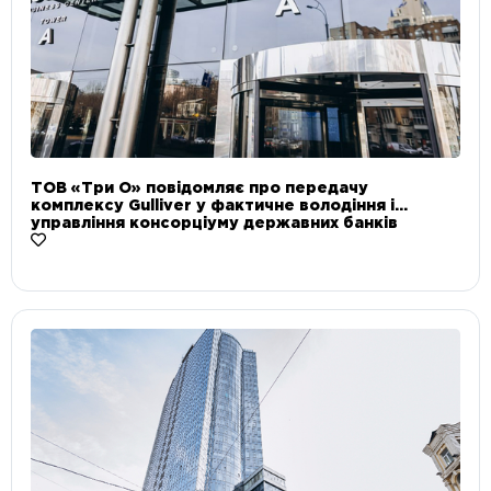
ТОВ «Три О» повідомляє про передачу
комплексу Gulliver у фактичне володіння і
управління консорціуму державних банків