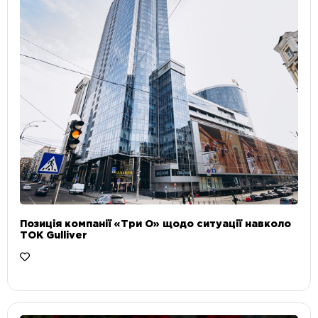
Позиція компанії «Три О» щодо ситуації навколо
ТОК Gulliver