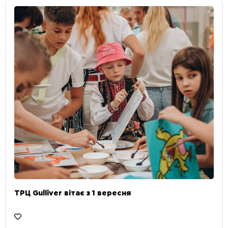
ТРЦ Gulliver вітає з 1 вересня