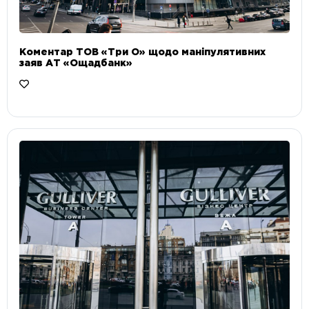
Коментар ТОВ «Три О» щодо маніпулятивних
заяв АТ «Ощадбанк»