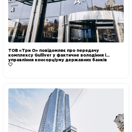
ТОВ «Три О» повідомляє про передачу
комплексу Gulliver у фактичне володіння і
управління консорціуму державних банків