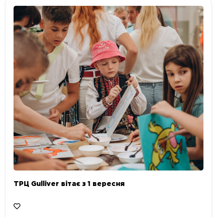
ТРЦ Gulliver вітає з 1 вересня