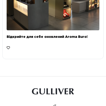
Відкрийте для себе оновлений Aroma Buro! ⠀