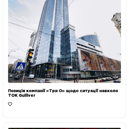
Позиція компанії «Три О» щодо ситуації навколо
ТОК Gulliver