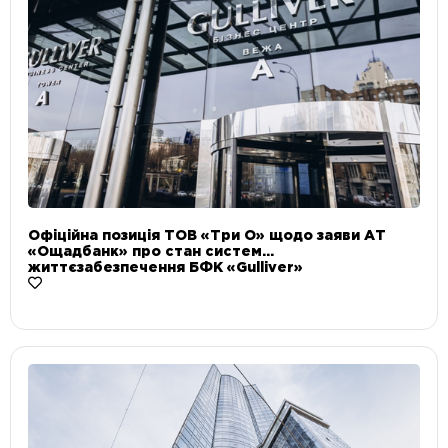
Офіційна позиція ТОВ «Три О» щодо заяви АТ
«Ощадбанк» про стан систем
життєзабезпечення БФК «Gulliver»