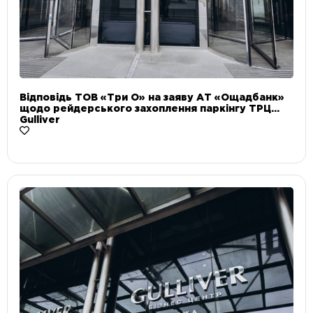
Відповідь ТОВ «Три О» на заяву АТ «Ощадбанк»
щодо рейдерського захоплення паркінгу ТРЦ
Gulliver