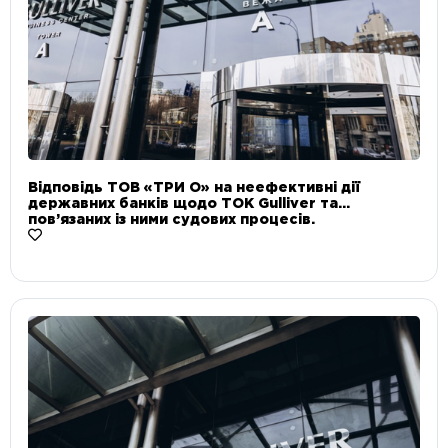
Відповідь ТОВ «ТРИ О» на неефективні дії
державних банків щодо ТОК Gulliver та
пов’язаних із ними судових процесів.