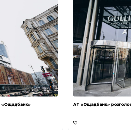
Т «Ощадбанк»
АТ «Ощадбанк» розголоси