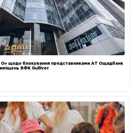
и О» щодо блокування представниками АТ Ощадбанк
иміщень БФК Gulliver