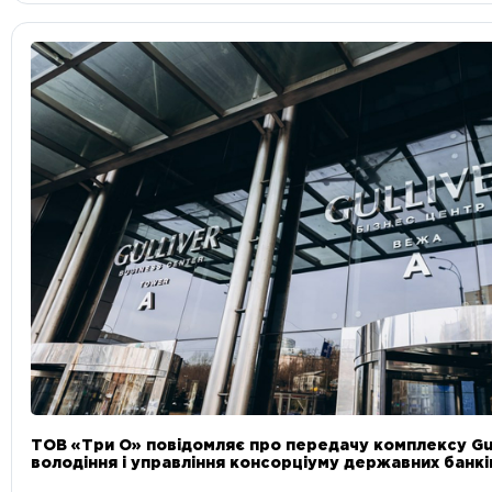
ТОВ «Три О» повідомляє про передачу комплексу Gul
володіння і управління консорціуму державних банкі