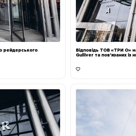
до рейдерського
Відповідь ТОВ «ТРИ О» н
Gulliver та пов’язаних із