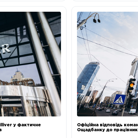
liver у фактичне
Офіційна відповідь коман
в
Ощадбанку до працівникі