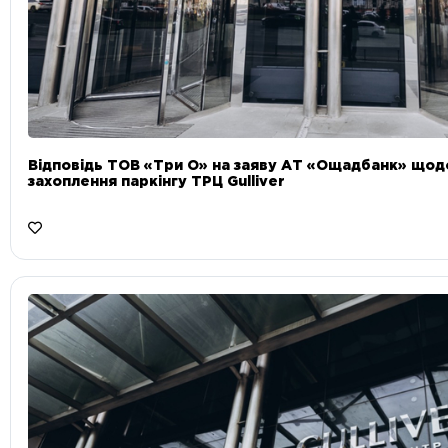
Відповідь ТОВ «Три О» на заяву АТ «Ощадбанк» що
захоплення паркінгу ТРЦ Gulliver