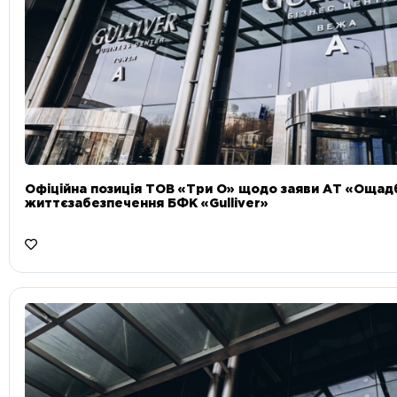
Офіційна позиція ТОВ «Три О» щодо заяви АТ «Ощад
життєзабезпечення БФК «Gulliver»