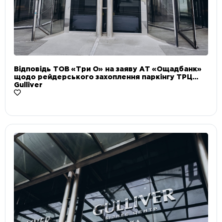
Відповідь ТОВ «Три О» на заяву АТ «Ощадбанк»
щодо рейдерського захоплення паркінгу ТРЦ
Gulliver