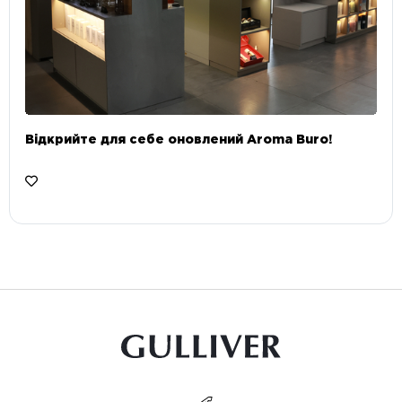
Відкрийте для себе оновлений Aroma Buro! ⠀