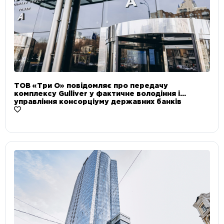
ТОВ «Три О» повідомляє про передачу
комплексу Gulliver у фактичне володіння і
управління консорціуму державних банків