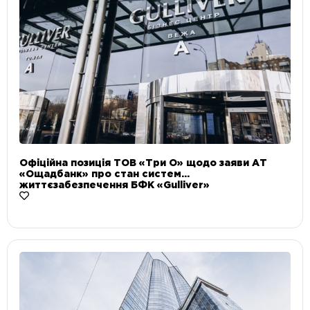
Офіційна позиція ТОВ «Три О» щодо заяви АТ
«Ощадбанк» про стан систем
життєзабезпечення БФК «Gulliver»