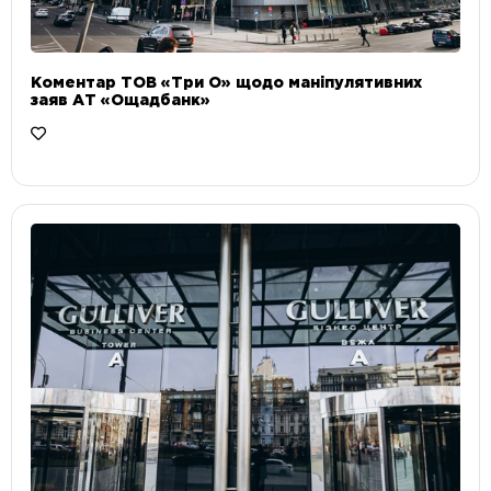
Коментар ТОВ «Три О» щодо маніпулятивних
заяв АТ «Ощадбанк»