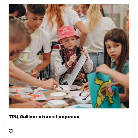
ТРЦ Gulliver вітає з 1 вересня