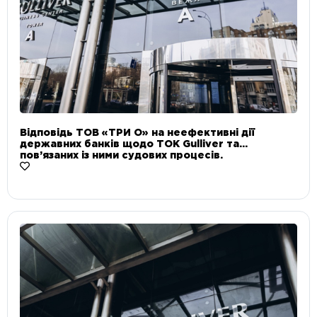
Відповідь ТОВ «ТРИ О» на неефективні дії
державних банків щодо ТОК Gulliver та
пов’язаних із ними судових процесів.