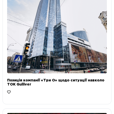
Позиція компанії «Три О» щодо ситуації навколо
ТОК Gulliver