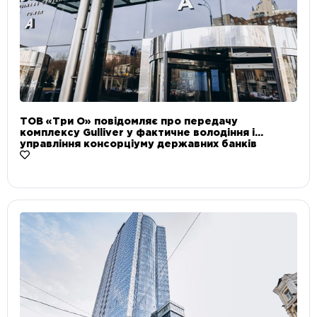
ТОВ «Три О» повідомляє про передачу
комплексу Gulliver у фактичне володіння і
управління консорціуму державних банків