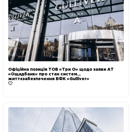
Офіційна позиція ТОВ «Три О» щодо заяви АТ
«Ощадбанк» про стан систем
життєзабезпечення БФК «Gulliver»