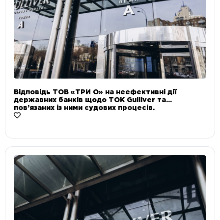
Відповідь ТОВ «ТРИ О» на неефективні дії
державних банків щодо ТОК Gulliver та
пов’язаних із ними судових процесів.