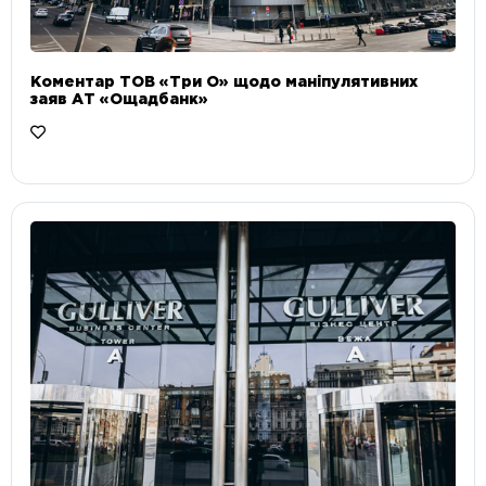
Коментар ТОВ «Три О» щодо маніпулятивних
заяв АТ «Ощадбанк»