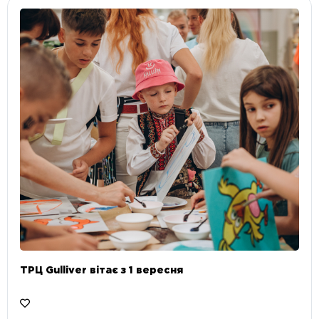
ТРЦ Gulliver вітає з 1 вересня