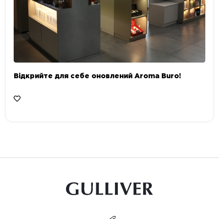
Відкрийте для себе оновлений Aroma Buro! ⠀