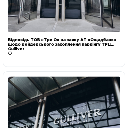
Відповідь ТОВ «Три О» на заяву АТ «Ощадбанк»
щодо рейдерського захоплення паркінгу ТРЦ
Gulliver