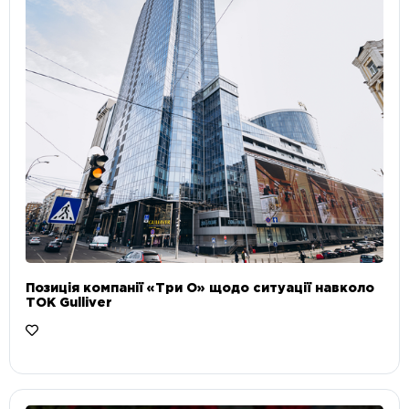
Позиція компанії «Три О» щодо ситуації навколо
ТОК Gulliver