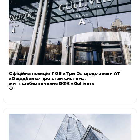
Офіційна позиція ТОВ «Три О» щодо заяви АТ
«Ощадбанк» про стан систем
життєзабезпечення БФК «Gulliver»