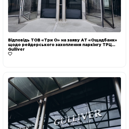
Відповідь ТОВ «Три О» на заяву АТ «Ощадбанк»
щодо рейдерського захоплення паркінгу ТРЦ
Gulliver