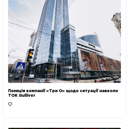
Позиція компанії «Три О» щодо ситуації навколо
ТОК Gulliver