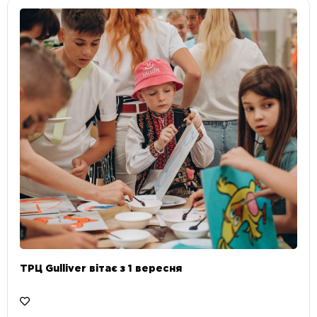
ТРЦ Gulliver вітає з 1 вересня