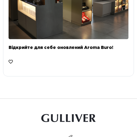
Відкрийте для себе оновлений Aroma Buro! ⠀