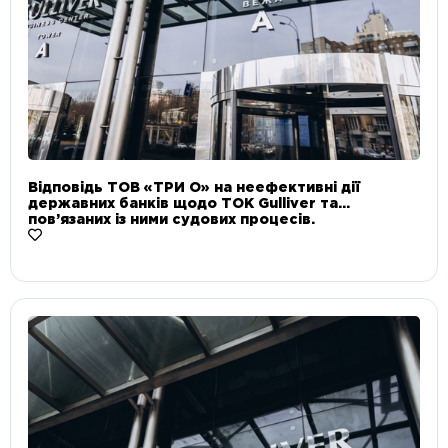
Відповідь ТОВ «ТРИ О» на неефективні дії
державних банків щодо ТОК Gulliver та
пов’язаних із ними судових процесів.