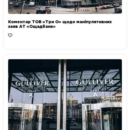
Коментар ТОВ «Три О» щодо маніпулятивних
заяв АТ «Ощадбанк»