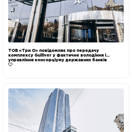
ТОВ «Три О» повідомляє про передачу
комплексу Gulliver у фактичне володіння і
управління консорціуму державних банків