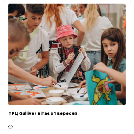
ТРЦ Gulliver вітає з 1 вересня