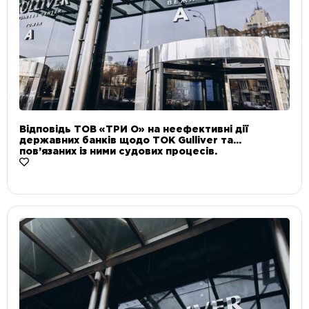
Відповідь ТОВ «ТРИ О» на неефективні дії
державних банків щодо ТОК Gulliver та
пов’язаних із ними судових процесів.