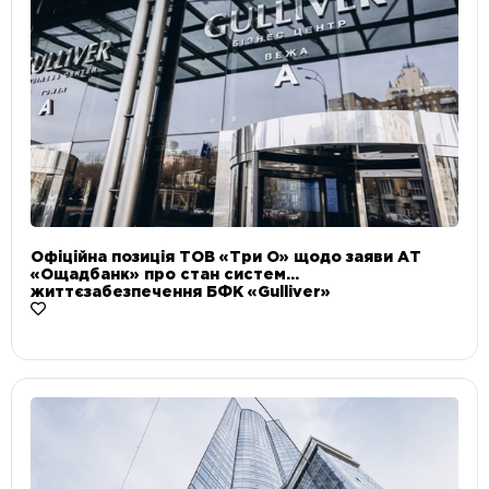
Офіційна позиція ТОВ «Три О» щодо заяви АТ
«Ощадбанк» про стан систем
життєзабезпечення БФК «Gulliver»