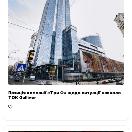
Позиція компанії «Три О» щодо ситуації навколо
ТОК Gulliver