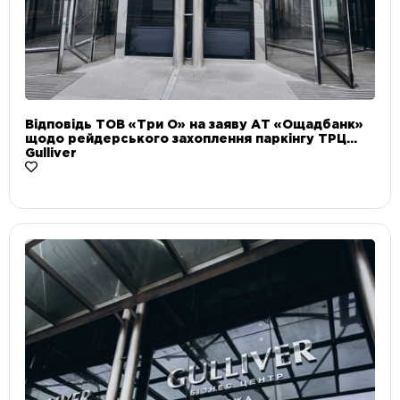
Відповідь ТОВ «Три О» на заяву АТ «Ощадбанк»
щодо рейдерського захоплення паркінгу ТРЦ
Gulliver