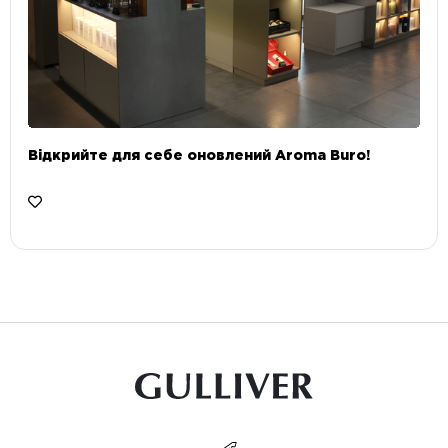
Відкрийте для себе оновлений Aroma Buro! ⠀