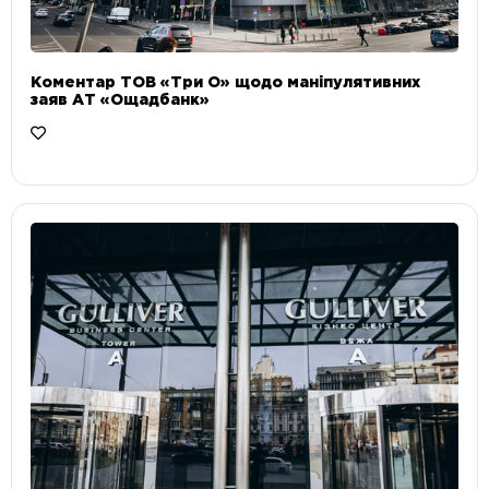
Коментар ТОВ «Три О» щодо маніпулятивних
заяв АТ «Ощадбанк»