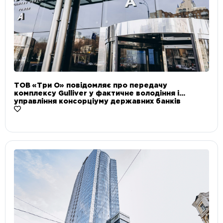
ТОВ «Три О» повідомляє про передачу
комплексу Gulliver у фактичне володіння і
управління консорціуму державних банків