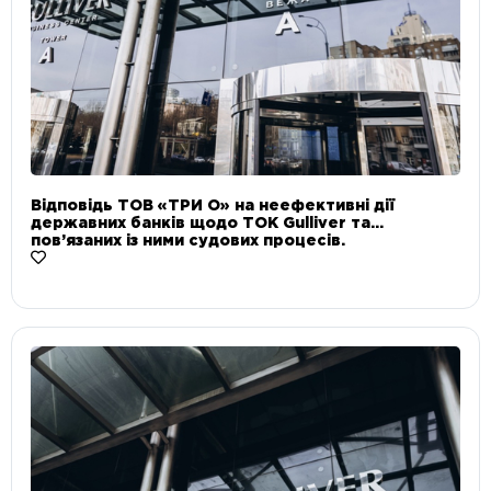
Відповідь ТОВ «ТРИ О» на неефективні дії
державних банків щодо ТОК Gulliver та
пов’язаних із ними судових процесів.