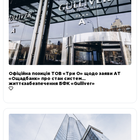
Офіційна позиція ТОВ «Три О» щодо заяви АТ
«Ощадбанк» про стан систем
життєзабезпечення БФК «Gulliver»