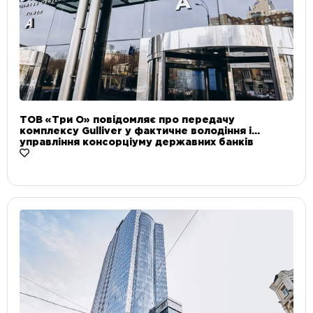
ТОВ «Три О» повідомляє про передачу
комплексу Gulliver у фактичне володіння і
управління консорціуму державних банків