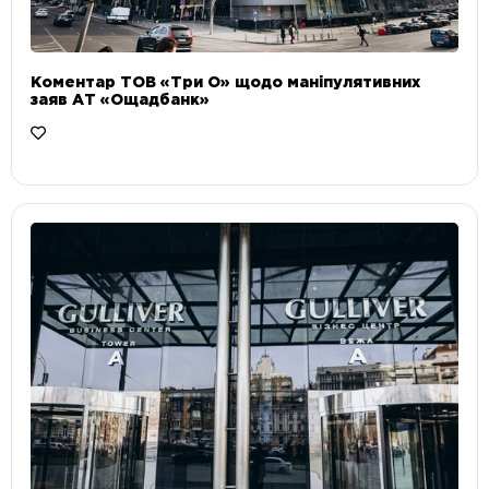
Коментар ТОВ «Три О» щодо маніпулятивних
заяв АТ «Ощадбанк»