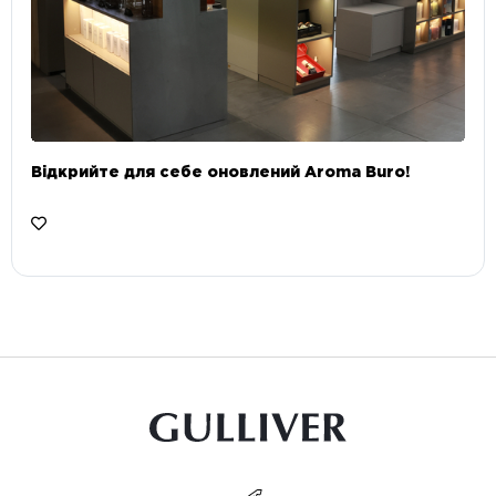
Відкрийте для себе оновлений Aroma Buro! ⠀