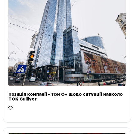
Позиція компанії «Три О» щодо ситуації навколо
ТОК Gulliver