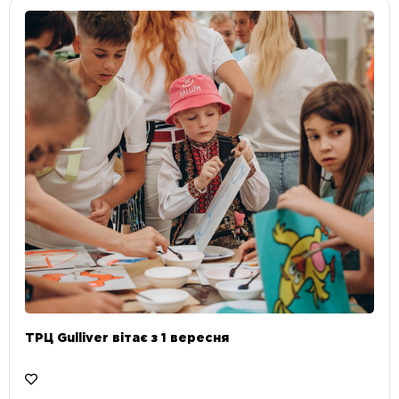
ТРЦ Gulliver вітає з 1 вересня