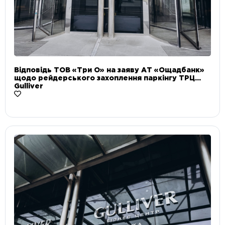
Відповідь ТОВ «Три О» на заяву АТ «Ощадбанк»
щодо рейдерського захоплення паркінгу ТРЦ
Gulliver