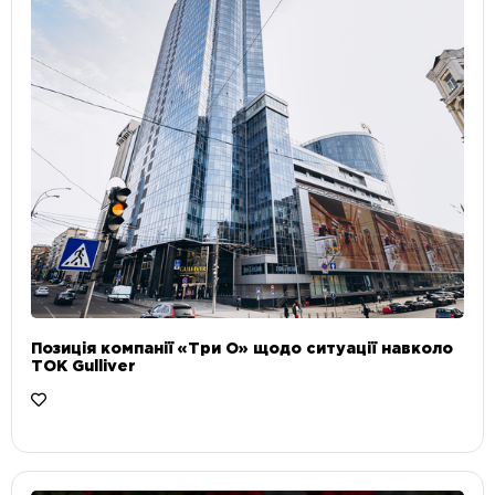
Позиція компанії «Три О» щодо ситуації навколо
ТОК Gulliver