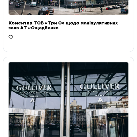
Коментар ТОВ «Три О» щодо маніпулятивних
заяв АТ «Ощадбанк»