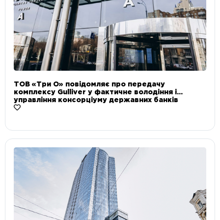
ТОВ «Три О» повідомляє про передачу
комплексу Gulliver у фактичне володіння і
управління консорціуму державних банків