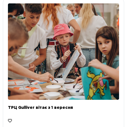
ТРЦ Gulliver вітає з 1 вересня