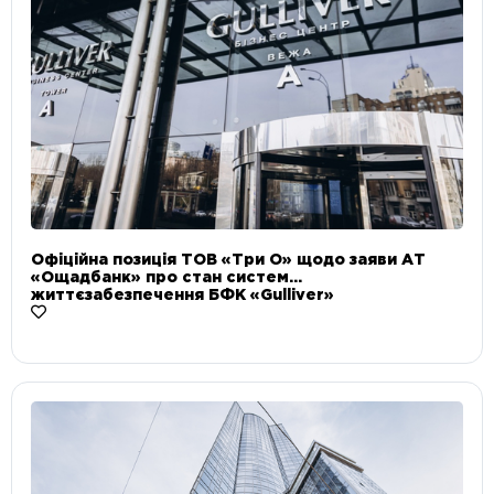
Офіційна позиція ТОВ «Три О» щодо заяви АТ
«Ощадбанк» про стан систем
життєзабезпечення БФК «Gulliver»