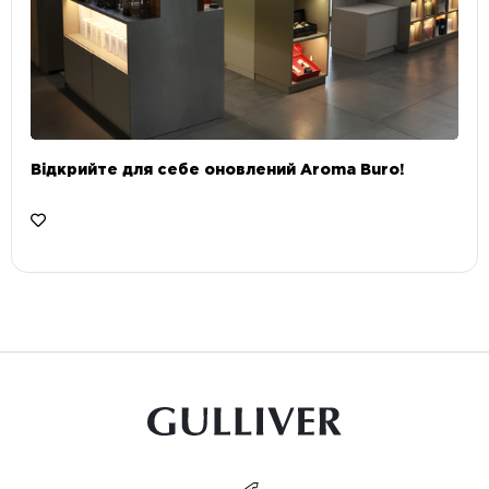
Відкрийте для себе оновлений Aroma Buro! ⠀