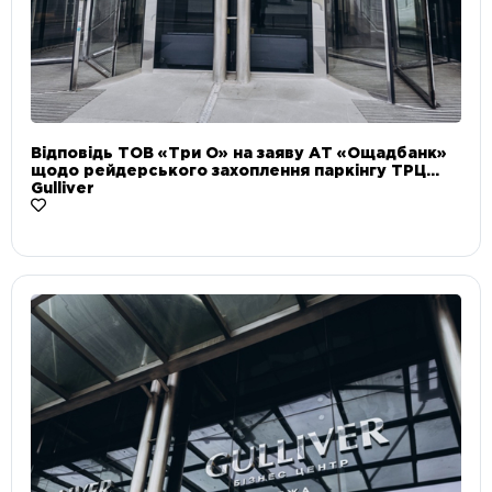
Відповідь ТОВ «Три О» на заяву АТ «Ощадбанк»
щодо рейдерського захоплення паркінгу ТРЦ
Gulliver