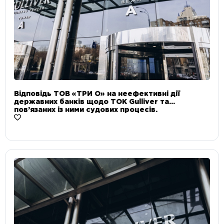
Відповідь ТОВ «ТРИ О» на неефективні дії
державних банків щодо ТОК Gulliver та
пов’язаних із ними судових процесів.