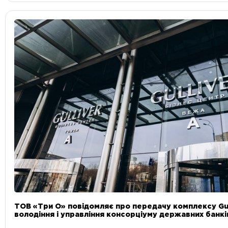
ТОВ «Три О» повідомляє про передачу комплексу Gul
володіння і управління консорціуму державних банкі