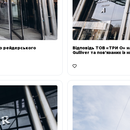
до рейдерського
Відповідь ТОВ «ТРИ О» н
Gulliver та пов’язаних із