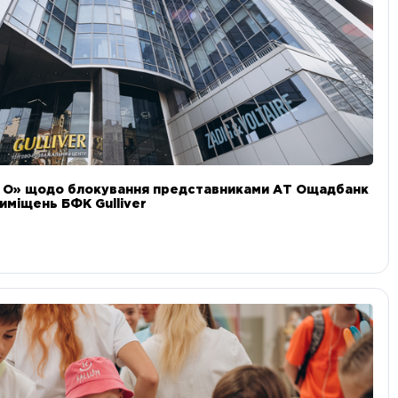
и О» щодо блокування представниками АТ Ощадбанк
иміщень БФК Gulliver