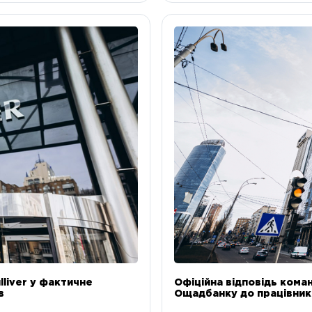
liver у фактичне
Офіційна відповідь коман
в
Ощадбанку до працівникі