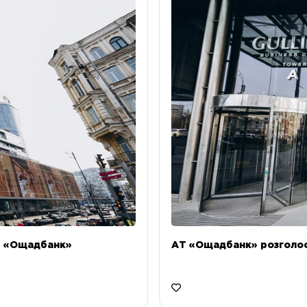
Т «Ощадбанк»
АТ «Ощадбанк» розголоси