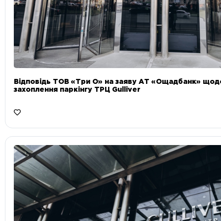
Відповідь ТОВ «Три О» на заяву АТ «Ощадбанк» що
захоплення паркінгу ТРЦ Gulliver