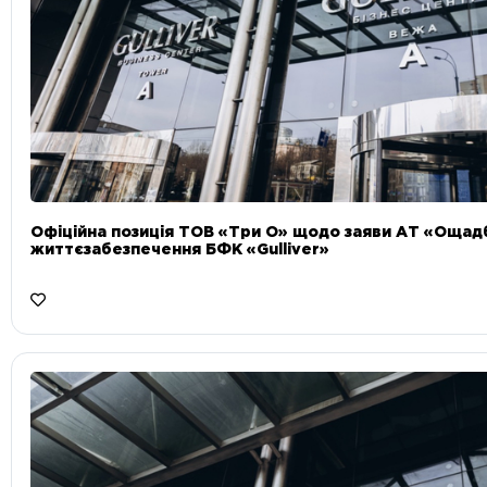
Офіційна позиція ТОВ «Три О» щодо заяви АТ «Ощад
життєзабезпечення БФК «Gulliver»