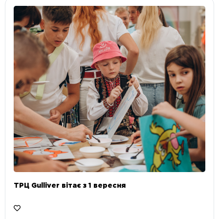
ТРЦ Gulliver вітає з 1 вересня