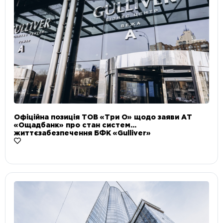
Офіційна позиція ТОВ «Три О» щодо заяви АТ
«Ощадбанк» про стан систем
життєзабезпечення БФК «Gulliver»