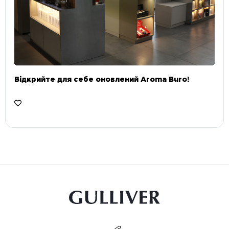
Відкрийте для себе оновлений Aroma Buro! ⠀