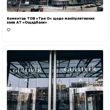
Коментар ТОВ «Три О» щодо маніпулятивних
заяв АТ «Ощадбанк»