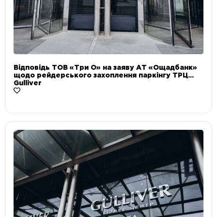
Відповідь ТОВ «Три О» на заяву АТ «Ощадбанк»
щодо рейдерського захоплення паркінгу ТРЦ
Gulliver