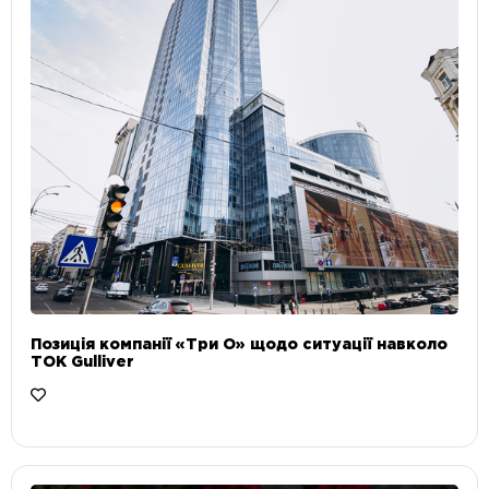
Позиція компанії «Три О» щодо ситуації навколо
ТОК Gulliver