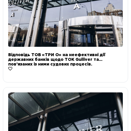
Відповідь ТОВ «ТРИ О» на неефективні дії
державних банків щодо ТОК Gulliver та
пов’язаних із ними судових процесів.