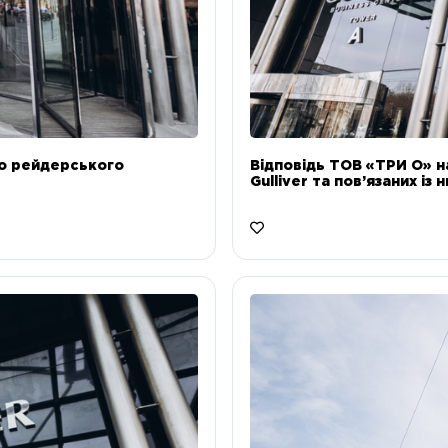
до рейдерського
Відповідь ТОВ «ТРИ О» н
Gulliver та пов’язаних із