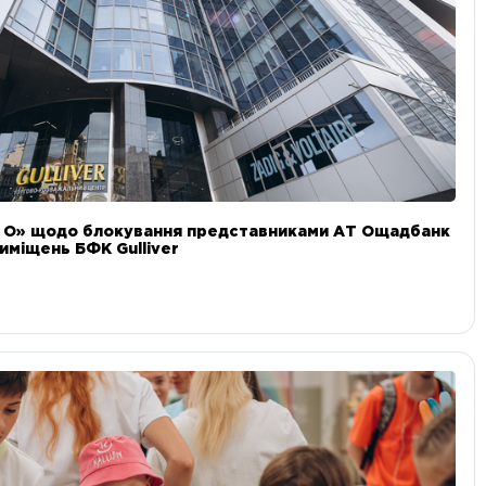
и О» щодо блокування представниками АТ Ощадбанк
иміщень БФК Gulliver