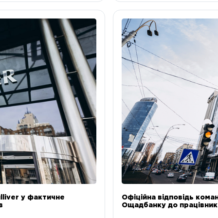
liver у фактичне
Офіційна відповідь коман
в
Ощадбанку до працівникі