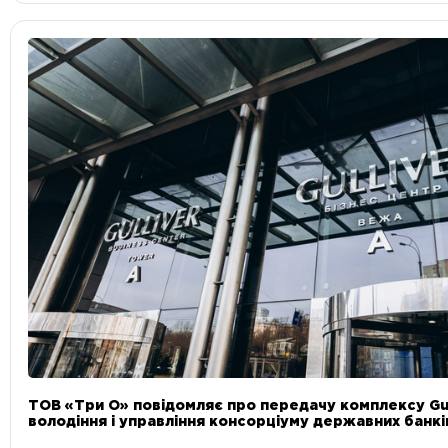
ТОВ «Три О» повідомляє про передачу комплексу Gul
володіння і управління консорціуму державних банкі