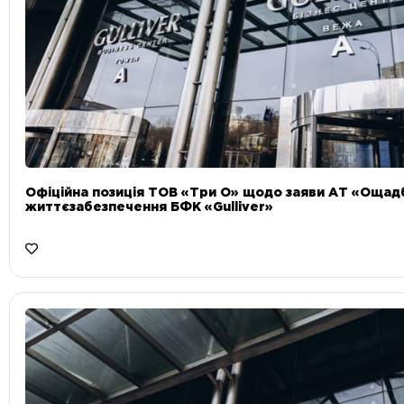
Офіційна позиція ТОВ «Три О» щодо заяви АТ «Ощад
життєзабезпечення БФК «Gulliver»