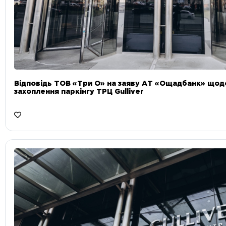
Відповідь ТОВ «Три О» на заяву АТ «Ощадбанк» що
захоплення паркінгу ТРЦ Gulliver