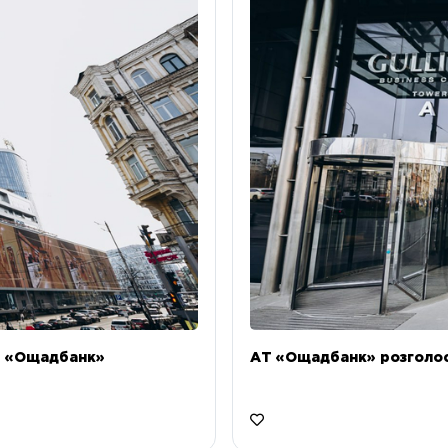
Т «Ощадбанк»
АТ «Ощадбанк» розголоси