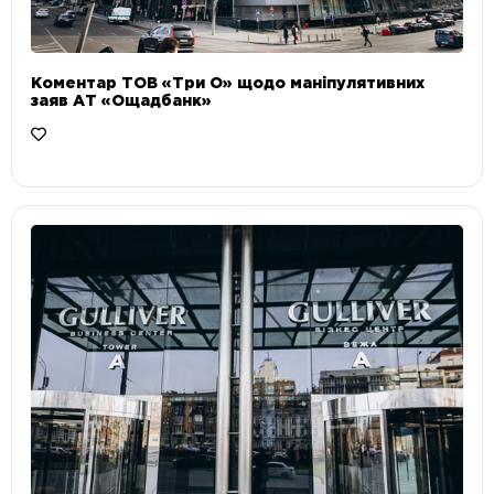
Коментар ТОВ «Три О» щодо маніпулятивних
заяв АТ «Ощадбанк»