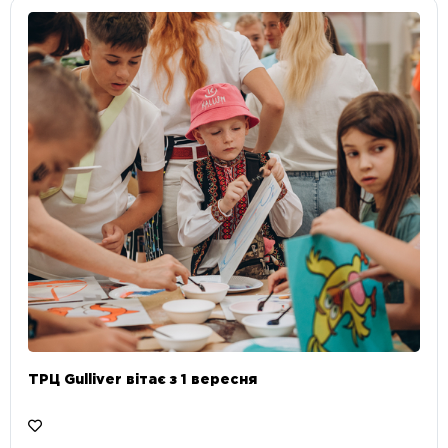
ТРЦ Gulliver вітає з 1 вересня