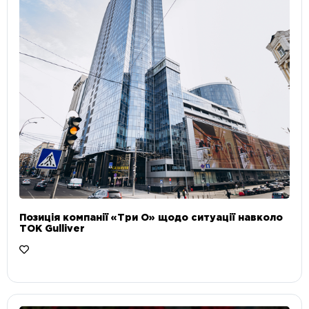
Позиція компанії «Три О» щодо ситуації навколо
ТОК Gulliver