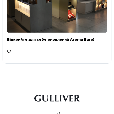
Відкрийте для себе оновлений Aroma Buro! ⠀