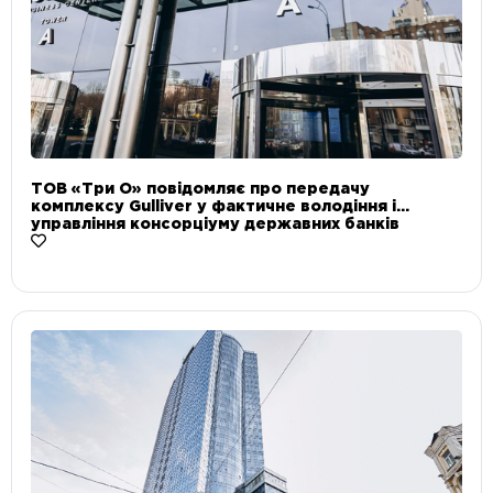
ТОВ «Три О» повідомляє про передачу
комплексу Gulliver у фактичне володіння і
управління консорціуму державних банків