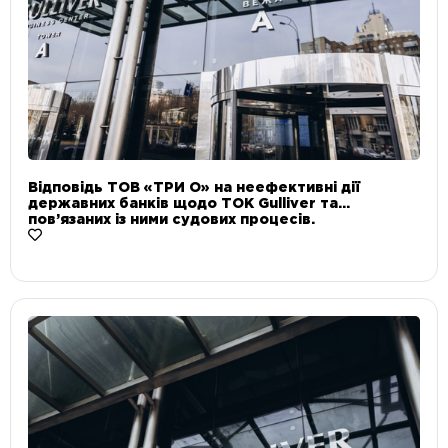
Відповідь ТОВ «ТРИ О» на неефективні дії
державних банків щодо ТОК Gulliver та
пов’язаних із ними судових процесів.