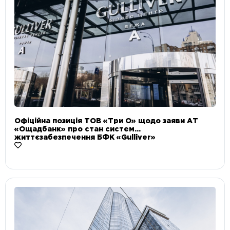
Офіційна позиція ТОВ «Три О» щодо заяви АТ
«Ощадбанк» про стан систем
життєзабезпечення БФК «Gulliver»