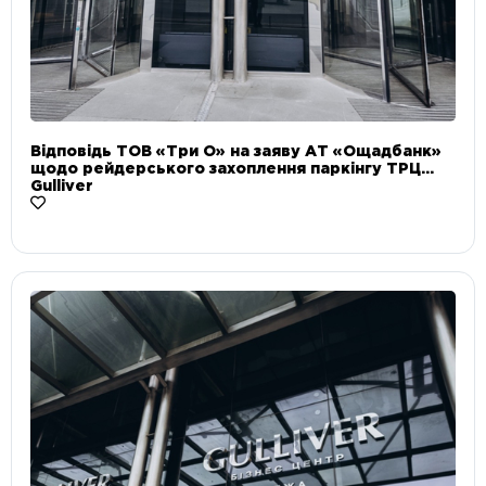
Відповідь ТОВ «Три О» на заяву АТ «Ощадбанк»
щодо рейдерського захоплення паркінгу ТРЦ
Gulliver