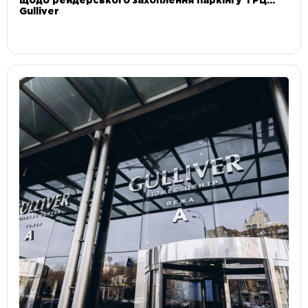
щодо рейдерського захоплення паркінгу ТРЦ
Gulliver