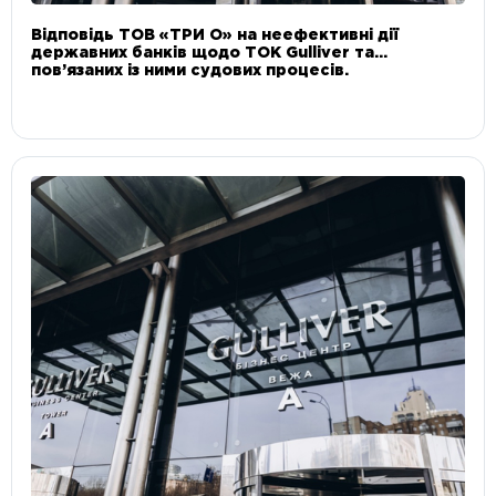
Відповідь ТОВ «ТРИ О» на неефективні дії
державних банків щодо ТОК Gulliver та
пов’язаних із ними судових процесів.