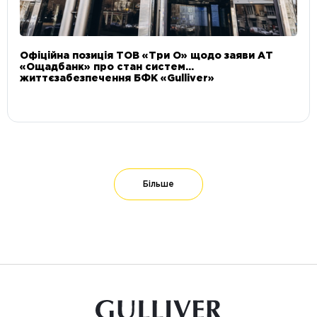
Офіційна позиція ТОВ «Три О» щодо заяви АТ
«Ощадбанк» про стан систем
життєзабезпечення БФК «Gulliver»
Більше