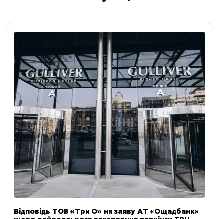
Відповідь ТОВ «Три О» на заяву АТ «Ощадбанк»