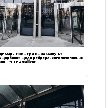
ідповідь ТОВ «Три О» на заяву АТ
Ощадбанк» щодо рейдерського захоплення
аркінгу ТРЦ Gulliver