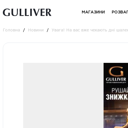
МАГАЗИНИ
РОЗВА
Головна
Новини
Увага! На вас вже чекають дні шале