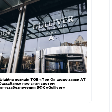
фіційна позиція ТОВ «Три О» щодо заяви АТ
Ощадбанк» про стан систем
иттєзабезпечення БФК «Gulliver»