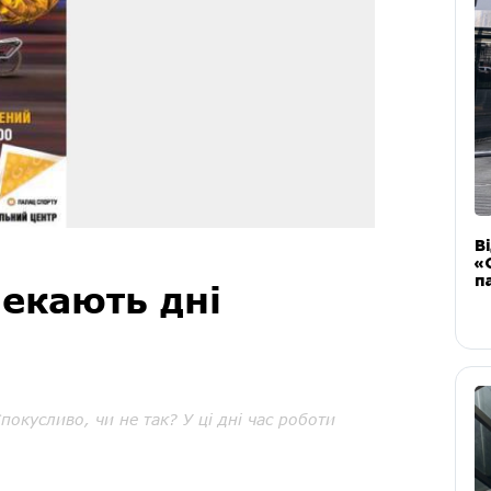
В
«
п
чекають дні
окусливо, чи не так? У ці дні час роботи