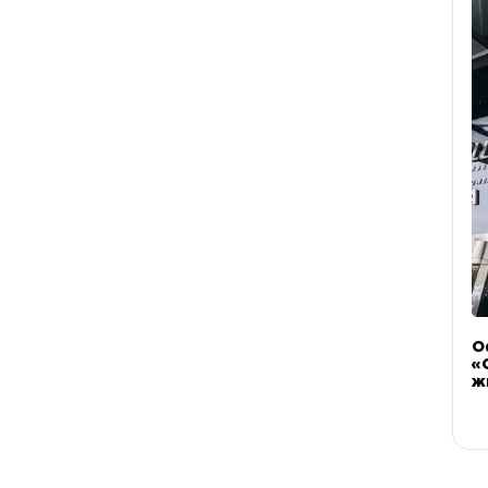
О
«
ж