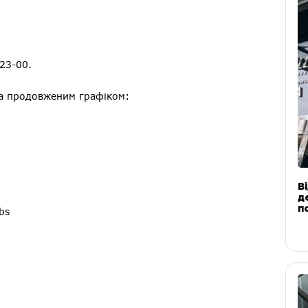
 23-00.
за продовженим графіком:
В
д
п
bs