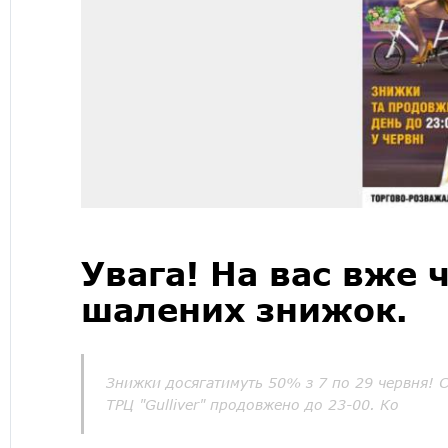
Увага! На вас вже 
шалених знижок.
Знижки досягатимуть 50% з 7 по 29 червня! Сп
ТРЦ "Gulliver" продовжено до 23-00. Ко