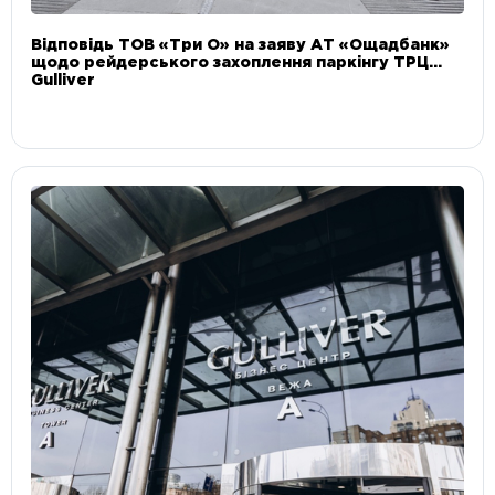
Відповідь ТОВ «Три О» на заяву АТ «Ощадбанк»
щодо рейдерського захоплення паркінгу ТРЦ
Gulliver