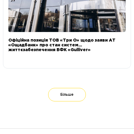
Офіційна позиція ТОВ «Три О» щодо заяви АТ
«Ощадбанк» про стан систем
життєзабезпечення БФК «Gulliver»
Більше