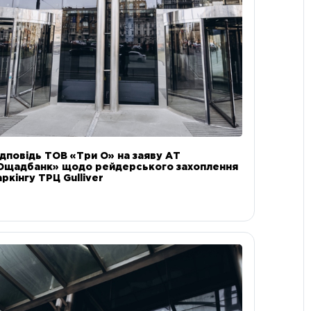
ідповідь ТОВ «Три О» на заяву АТ
Ощадбанк» щодо рейдерського захоплення
аркінгу ТРЦ Gulliver