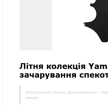
Літня колекція Yam
зачарування спеко
Безтурботний, палкий, довгоочікуваний - спек
раніше.