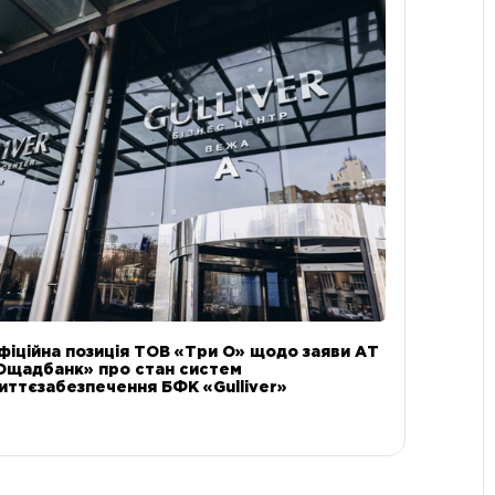
фіційна позиція ТОВ «Три О» щодо заяви АТ
Ощадбанк» про стан систем
иттєзабезпечення БФК «Gulliver»