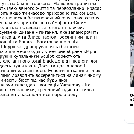
нуть на бікіні Tropikana. Малюнок тропічних
ують ідею вічного життя та первозданної краси:
навіть якщо тимчасово приховано під сонцем,
 сплелися в беззаперечний must have сезону
купальник приваблює своїм фантазійним
ло тіла і спадають зі стегон і плечей,
думаний дизайн - питання, яке запаморочить
матеріалу та блиск паєток, рослинний принт
кіні та бандо - багатогранна лінія
 Шнурівка, драпірування та бахрома
х з пляжного одягу у вечірнє вбрання.Мрія
уруючі купальники Sculpt коректують
елегантного total black до відтінків стиглої
дасть нудьгувати.Досягти досконалості,
синонім елегантності. Еластичні тканини, м'які
а лінія дозволить зосередитися на динамічному
римають бюст під час будь-якої
инаючи календар - колекція Yamamay літо
сті купальники, трендовий одяг та стильні
озволять насолодитися порою року і
О
«
ж