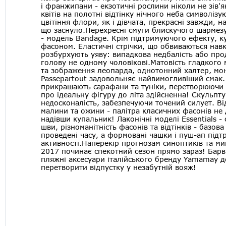
і франжипани - екзотичні рослини ніколи не зів'я
квітів на полотні відтінку нічного неба символіз
цвітіння флори, як і дівчата, прекрасні завжди, 
що заснуло.Перехресні смуги блискучого шармезу
- модель Bandage. Крім підтримуючого ефекту, 
фасоном. Еластичні стрічки, що обвиваються навко
розбурхують уяву: випадкова недбалість або про
голову не одному чоловікові.Матовість гладкого 
та зображення леопарда, однотонний халтер, моно
Passepartout задовольняє найвимогливіший смак.
прикрашають сарафани та туніки, перетворюючи ї
про ідеальну фігуру до літа здійсненна! Скульпт
недосконалість, забезпечуючи точений силует. Від 
малини та ожини - палітра класичних фасонів не 
надівши купальник! Лаконічні моделі Essentials - 
шви, різноманітність фасонів та відтінків - базов
проведені часу, а формовані чашки і пуш-ап підт
активності.Наперекір прогнозам синоптиків та м
2017 починає спекотний сезон прямо зараз! Барви
пляжні аксесуари італійського бренду Yamamay д
перетворити відпустку у незабутній вояж!