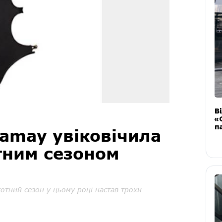
В
«
п
amay увіковічила
тним сезоном
отний сезон у цьому році настав трохи