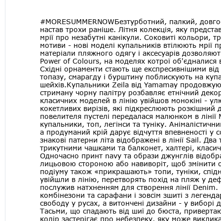
#MORESUMMERNOWБезтурботний, палкий, довгоочі
настав трохи раніше. Літня колекція, яку предст
мрії про незабутні канікули. Соковиті кольори, т
мотиви - нові моделі купальників втілюють мрії п
матеріали пляжного одягу і аксесуарів дозволяют
Power of Сolours, на моделях котрої об'єдналися 
Східні орнаменти стають ще експресивнішими від 
топазу, смарагду і бурштину поблискують на купа
шейхів.Купальники Zeila від Yamamay продовжую
стриману чорну палітру розбавляє етнічний декор
класичних моделей в лінію увійшов монокіні - у
кокетливих вирізів, які підкреслюють розкішний
повелителя пустелі передалася малюнком в лінії
купальники, топ, легінси та туніку. Анімалістичн
а продуманий крій дарує відчуття впевненості у с
знакові патерни літа відображені в лінії Sail. Два
трикутними чашками та балконет, халтері, класич
Одночасно принт navy та образи джунглів відобр
лицьовою стороною або навиворіт, щоб змінити о
подіуму також «прикрашають» топи, туніки, спідниц
увійшли в лінію, перетворять похід на пляж у де
послужив натхненням для створення лінії Denim. 
комбінезони та сарафани і зовсім зшиті з легенд
свободу у русах, а витончені дизайни - у виборі д
Тасьми, що спадають від шиї до бюста, приверта
колір застерігає про небезпеку, яку може виклик