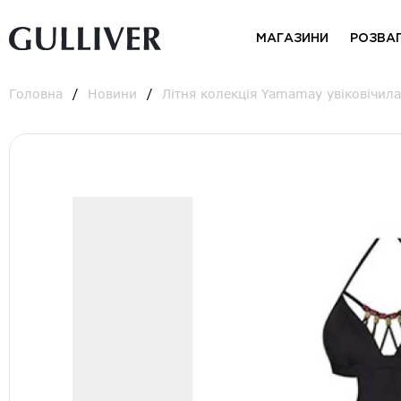
МАГАЗИНИ
РОЗВА
Головна
Новини
Літня колекція Yamamay увіковічил