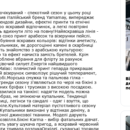
куваний - спекотний сезон у цьому році
авив італійський бренд Yamamay, випереджає
рендові дизайни, ефектні принти та етнічні
ро яскравий відпочинок, а легкі повітряні
ь вдихнути літо на повну!Найяскравіша лінія -
в союз принт арабесок та візерунки пейслі.
буяння яскравих кольорів: відтінки аметисту,
льниках, як дорогоцінні камені в скарбниці
ть знайомство з арабською культурою:
 та ефект намиста замість бретелей. Крім
люблене вбрання для флірту за рахунок
 дівочий силует.Енергія найшвидшого
 Malao: плямистий принт гепарда прикрашає
ий візерунок символізує рішучий темперамент,
обі.Морська смужка та пальмова гілка -
В
 тренди сезону з'являються по черзі на бікіні з
д
них бріфах і трусиках з високою посадкою.
п
азилися на танкіні: надягти модель можна
браз, не змінюючи купальник. Тенденції
і, легінси та сандалі - одяг і взуття, що
філе.Культовий матеріал пустотливого сезону
Купальники виконані у відтінках деніму, а
арної джинсової тканини. Моделі дарують
озвілля.Бікіні Karma - вибір фатальних дівчат.
ють увагу шукача пригод, а яскравий червоний
ати тривала розлукаОрхідеї, суданські троянди