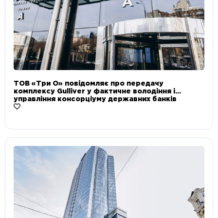
ТОВ «Три О» повідомляє про передачу
комплексу Gulliver у фактичне володіння і
управління консорціуму державних банків