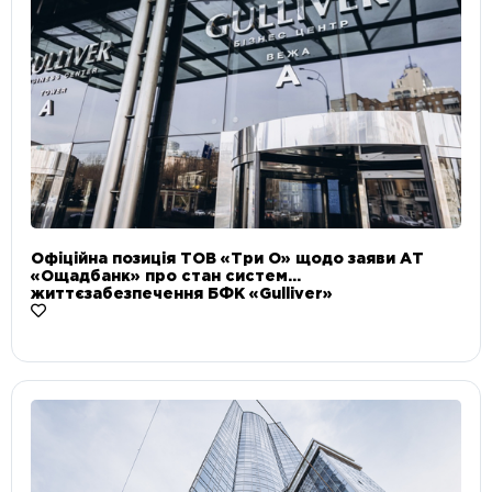
Офіційна позиція ТОВ «Три О» щодо заяви АТ
«Ощадбанк» про стан систем
життєзабезпечення БФК «Gulliver»