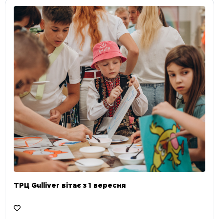
ТРЦ Gulliver вітає з 1 вересня