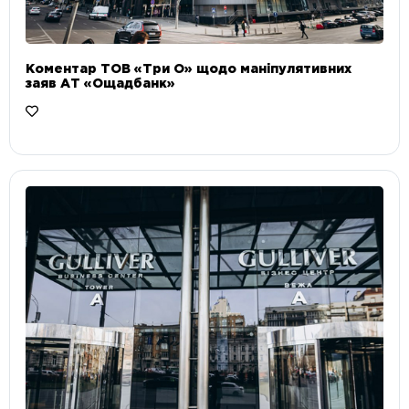
Коментар ТОВ «Три О» щодо маніпулятивних
заяв АТ «Ощадбанк»