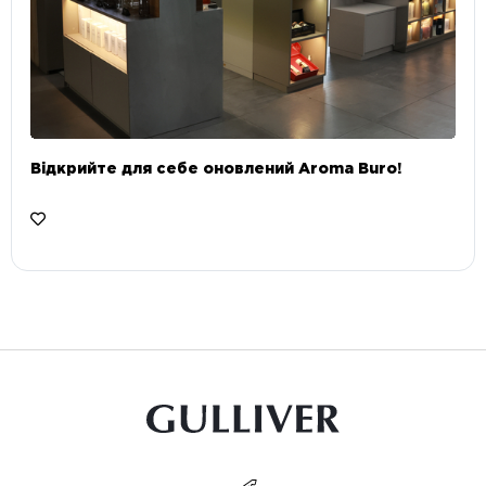
Відкрийте для себе оновлений Aroma Buro! ⠀