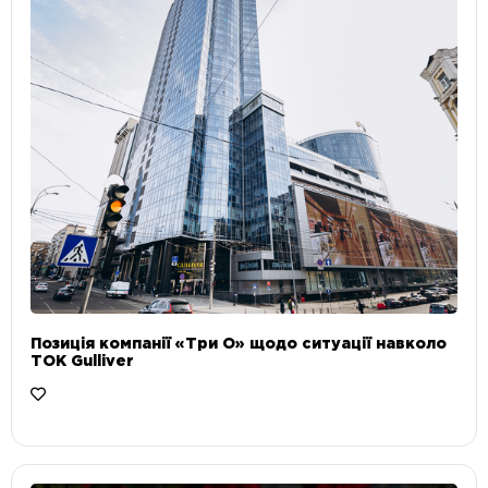
Позиція компанії «Три О» щодо ситуації навколо
ТОК Gulliver