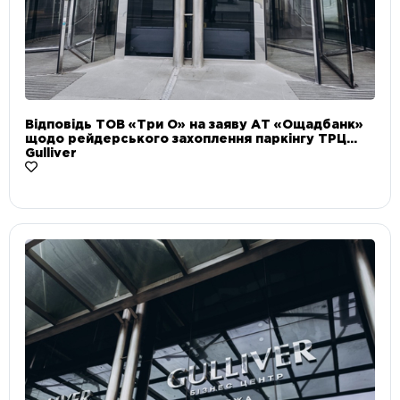
Відповідь ТОВ «Три О» на заяву АТ «Ощадбанк»
щодо рейдерського захоплення паркінгу ТРЦ
Gulliver