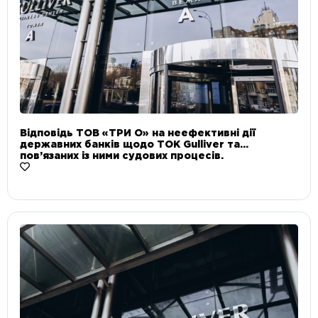
Відповідь ТОВ «ТРИ О» на неефективні дії
державних банків щодо ТОК Gulliver та
пов’язаних із ними судових процесів.