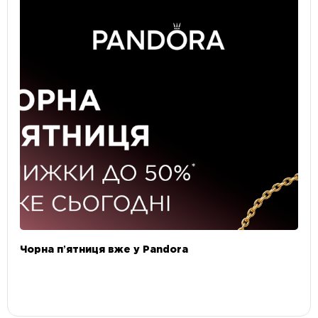
Чорна пʼятниця вже у Pandora