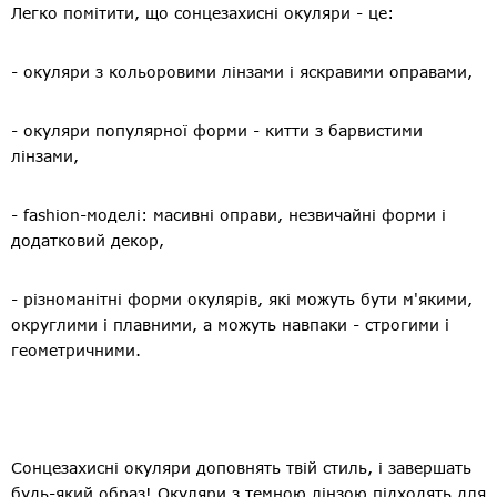
Легко помітити, що сонцезахисні окуляри - це:
- окуляри з кольоровими лінзами і яскравими оправами,
- окуляри популярної форми - китти з барвистими
лінзами,
- fashion-моделі: масивні оправи, незвичайні форми і
додатковий декор,
- різноманітні форми окулярів, які можуть бути м'якими,
округлими і плавними, а можуть навпаки - строгими і
геометричними.
Сонцезахисні окуляри доповнять твій стиль, і завершать
будь-який образ! Окуляри з темною лінзою підходять для