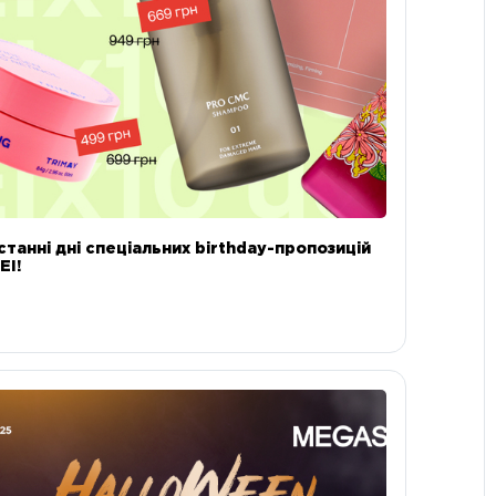
станні дні спеціальних birthday-пропозицій
EI!