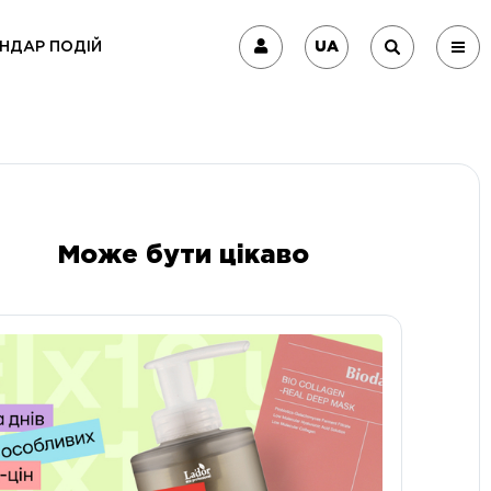
UA
НДАР ПОДІЙ
Може бути цікаво