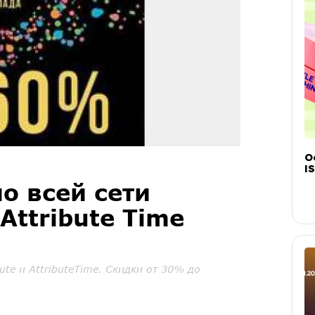
О
IS
 всей сети
 Attribute Time
te и AttributeTime. Скидки от 30% до