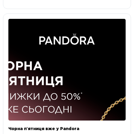
Чорна пʼятниця вже у Pandora