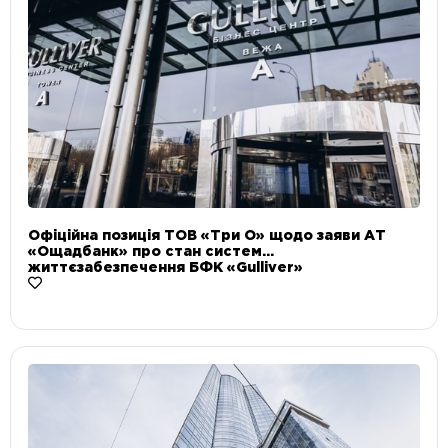
Офіційна позиція ТОВ «Три О» щодо заяви АТ
«Ощадбанк» про стан систем
життєзабезпечення БФК «Gulliver»