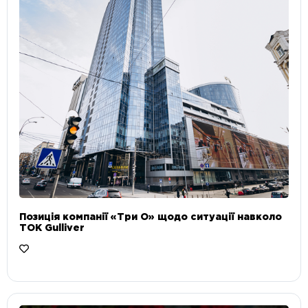
Позиція компанії «Три О» щодо ситуації навколо
ТОК Gulliver