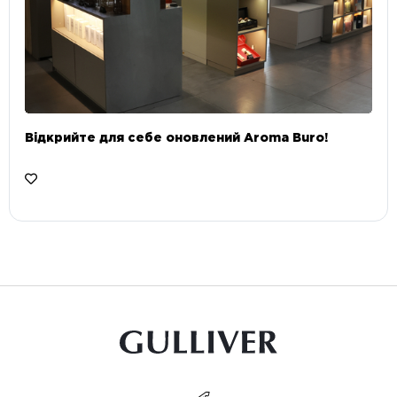
Відкрийте для себе оновлений Aroma Buro! ⠀