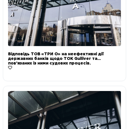
Відповідь ТОВ «ТРИ О» на неефективні дії
державних банків щодо ТОК Gulliver та
пов’язаних із ними судових процесів.