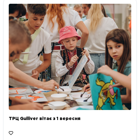
ТРЦ Gulliver вітає з 1 вересня