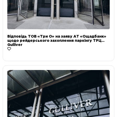
Відповідь ТОВ «Три О» на заяву АТ «Ощадбанк»
щодо рейдерського захоплення паркінгу ТРЦ
Gulliver