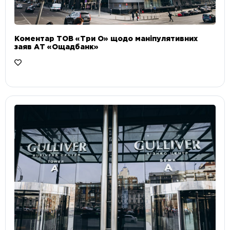
Коментар ТОВ «Три О» щодо маніпулятивних
заяв АТ «Ощадбанк»