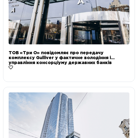
ТОВ «Три О» повідомляє про передачу
комплексу Gulliver у фактичне володіння і
управління консорціуму державних банків