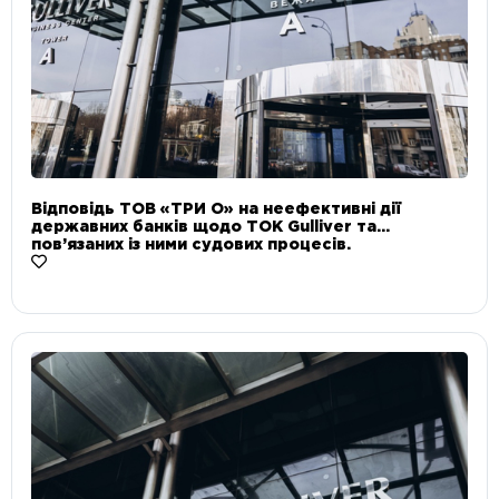
Відповідь ТОВ «ТРИ О» на неефективні дії
державних банків щодо ТОК Gulliver та
пов’язаних із ними судових процесів.