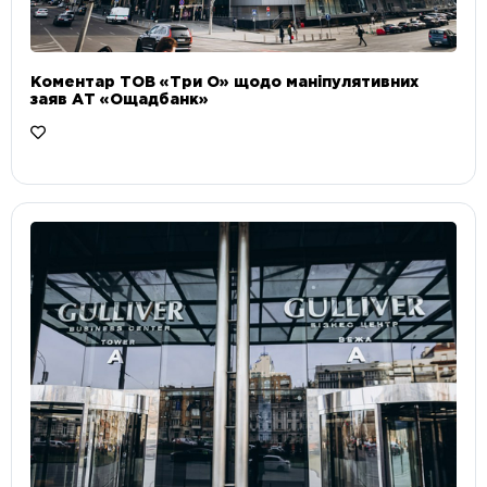
Коментар ТОВ «Три О» щодо маніпулятивних
заяв АТ «Ощадбанк»