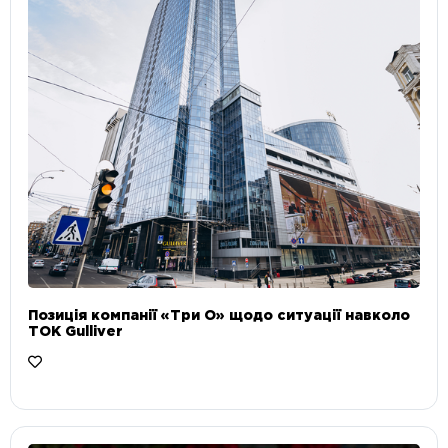
Позиція компанії «Три О» щодо ситуації навколо
ТОК Gulliver