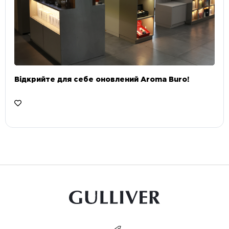
Відкрийте для себе оновлений Aroma Buro! ⠀