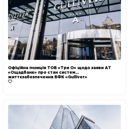
Офіційна позиція ТОВ «Три О» щодо заяви АТ
«Ощадбанк» про стан систем
життєзабезпечення БФК «Gulliver»