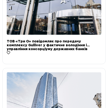
ТОВ «Три О» повідомляє про передачу
комплексу Gulliver у фактичне володіння і
управління консорціуму державних банків