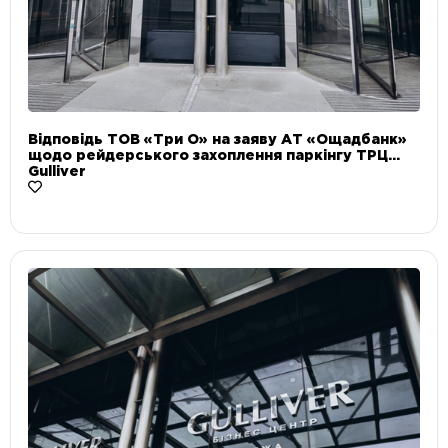
Відповідь ТОВ «Три О» на заяву АТ «Ощадбанк»
щодо рейдерського захоплення паркінгу ТРЦ
Gulliver