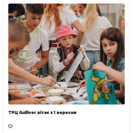
ТРЦ Gulliver вітає з 1 вересня