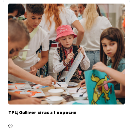
ТРЦ Gulliver вітає з 1 вересня