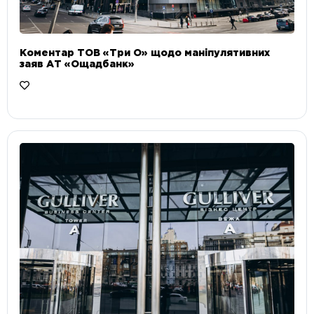
Коментар ТОВ «Три О» щодо маніпулятивних
заяв АТ «Ощадбанк»