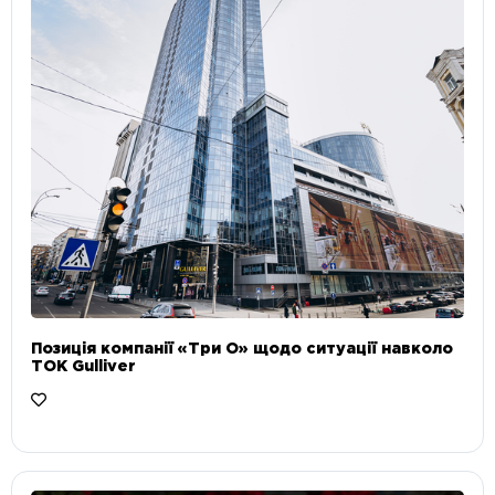
Позиція компанії «Три О» щодо ситуації навколо
ТОК Gulliver