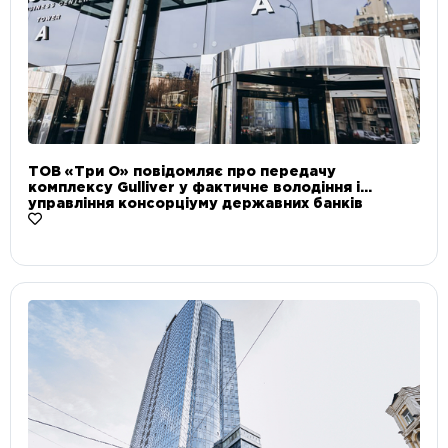
ТОВ «Три О» повідомляє про передачу
комплексу Gulliver у фактичне володіння і
управління консорціуму державних банків