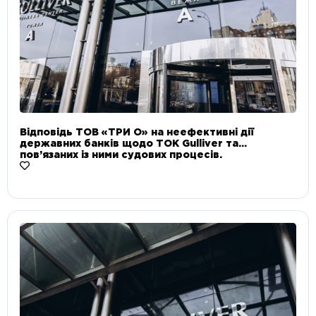
Відповідь ТОВ «ТРИ О» на неефективні дії
державних банків щодо ТОК Gulliver та
пов’язаних із ними судових процесів.