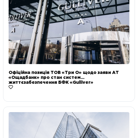
Офіційна позиція ТОВ «Три О» щодо заяви АТ
«Ощадбанк» про стан систем
життєзабезпечення БФК «Gulliver»