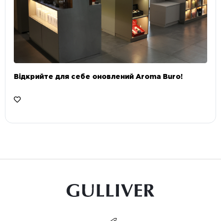
Відкрийте для себе оновлений Aroma Buro! ⠀