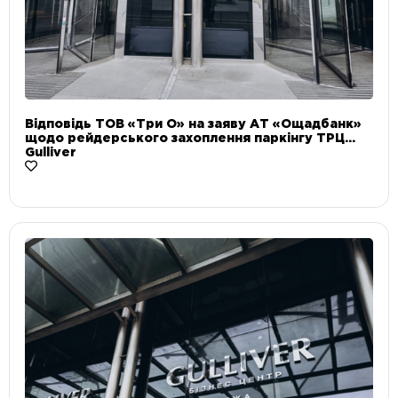
Відповідь ТОВ «Три О» на заяву АТ «Ощадбанк»
щодо рейдерського захоплення паркінгу ТРЦ
Gulliver