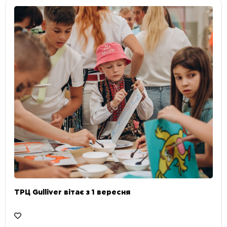
ТРЦ Gulliver вітає з 1 вересня