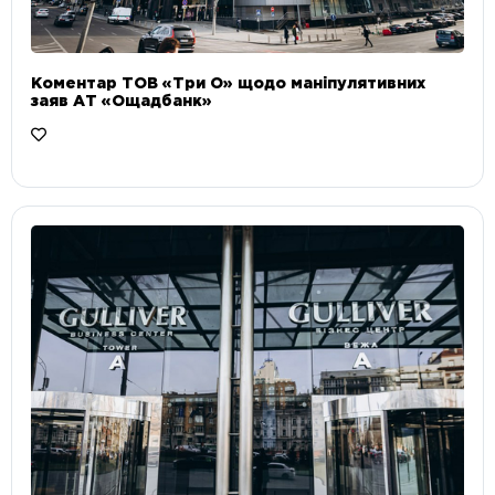
Коментар ТОВ «Три О» щодо маніпулятивних
заяв АТ «Ощадбанк»