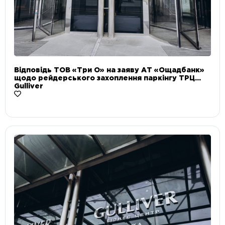
Відповідь ТОВ «Три О» на заяву АТ «Ощадбанк»
щодо рейдерського захоплення паркінгу ТРЦ
Gulliver