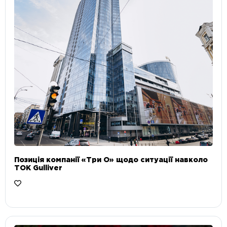
Позиція компанії «Три О» щодо ситуації навколо
ТОК Gulliver