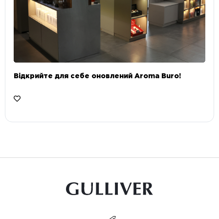
Відкрийте для себе оновлений Aroma Buro! ⠀