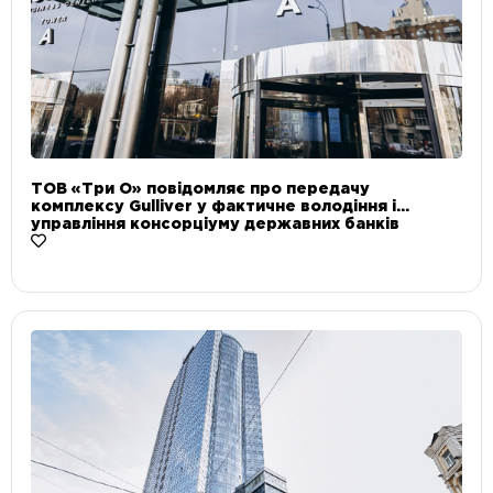
ТОВ «Три О» повідомляє про передачу
комплексу Gulliver у фактичне володіння і
управління консорціуму державних банків