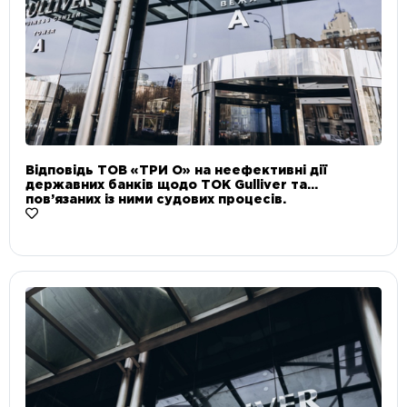
Відповідь ТОВ «ТРИ О» на неефективні дії
державних банків щодо ТОК Gulliver та
пов’язаних із ними судових процесів.