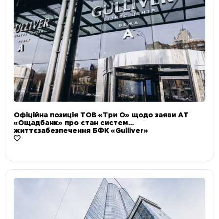
Офіційна позиція ТОВ «Три О» щодо заяви АТ
«Ощадбанк» про стан систем
життєзабезпечення БФК «Gulliver»