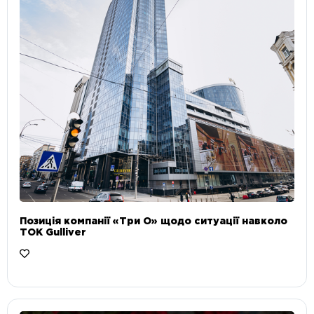
Позиція компанії «Три О» щодо ситуації навколо
ТОК Gulliver