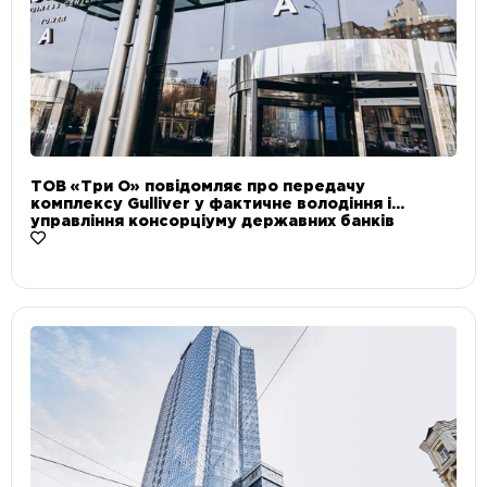
ТОВ «Три О» повідомляє про передачу
комплексу Gulliver у фактичне володіння і
управління консорціуму державних банків