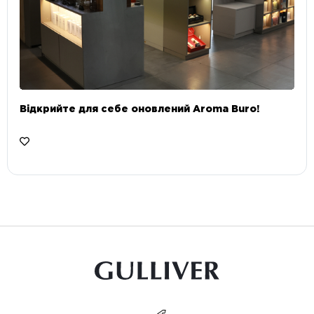
Відкрийте для себе оновлений Aroma Buro! ⠀