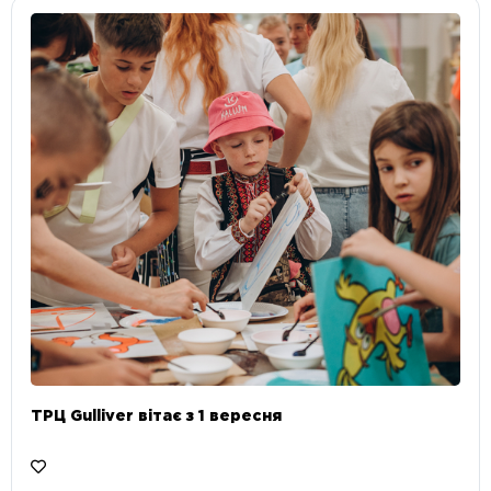
ТРЦ Gulliver вітає з 1 вересня