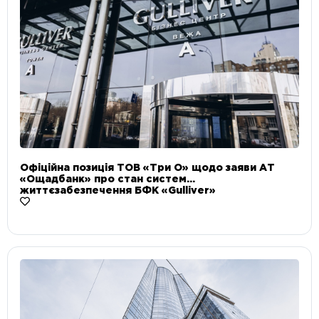
Офіційна позиція ТОВ «Три О» щодо заяви АТ
«Ощадбанк» про стан систем
життєзабезпечення БФК «Gulliver»