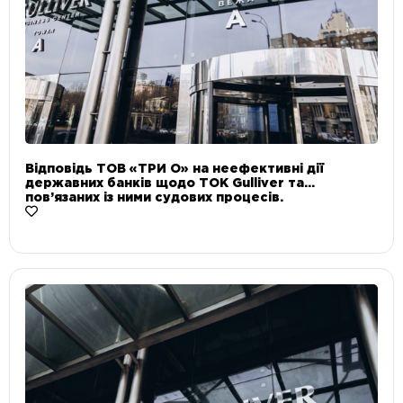
Відповідь ТОВ «ТРИ О» на неефективні дії
державних банків щодо ТОК Gulliver та
пов’язаних із ними судових процесів.