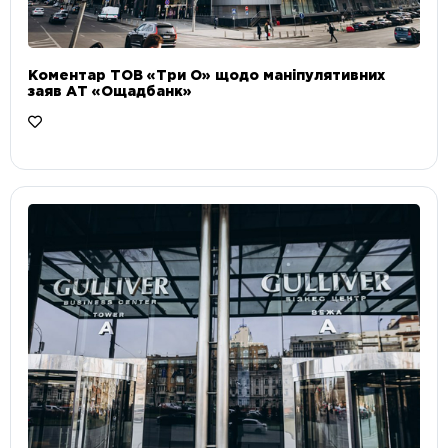
Коментар ТОВ «Три О» щодо маніпулятивних
заяв АТ «Ощадбанк»