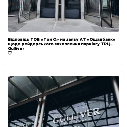
Відповідь ТОВ «Три О» на заяву АТ «Ощадбанк»
щодо рейдерського захоплення паркінгу ТРЦ
Gulliver