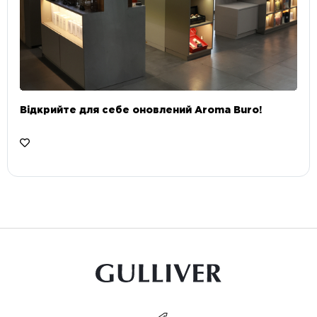
Відкрийте для себе оновлений Aroma Buro! ⠀