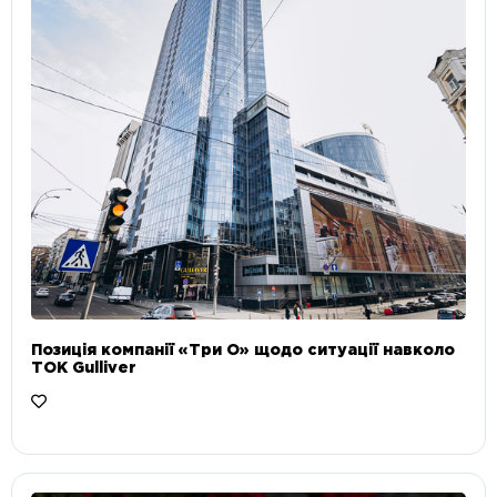
Позиція компанії «Три О» щодо ситуації навколо
ТОК Gulliver