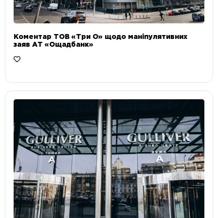
Коментар ТОВ «Три О» щодо маніпулятивних
заяв АТ «Ощадбанк»