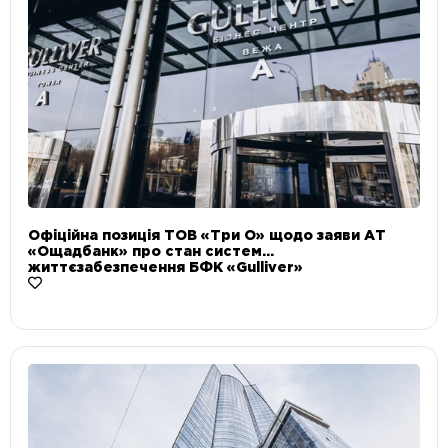
Офіційна позиція ТОВ «Три О» щодо заяви АТ
«Ощадбанк» про стан систем
життєзабезпечення БФК «Gulliver»