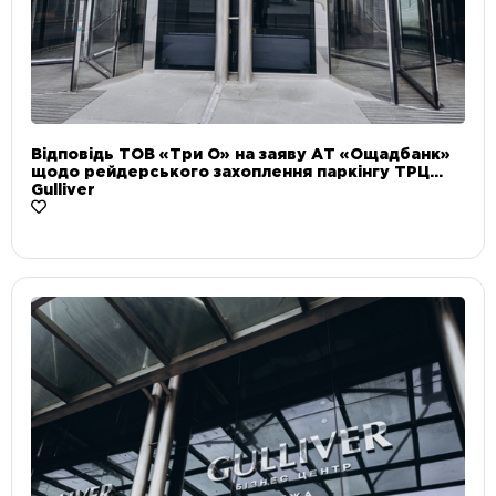
Відповідь ТОВ «Три О» на заяву АТ «Ощадбанк»
щодо рейдерського захоплення паркінгу ТРЦ
Gulliver