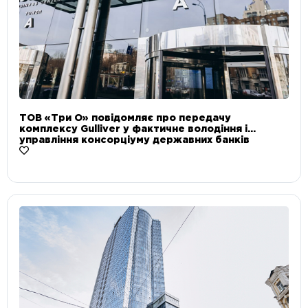
ТОВ «Три О» повідомляє про передачу
комплексу Gulliver у фактичне володіння і
управління консорціуму державних банків