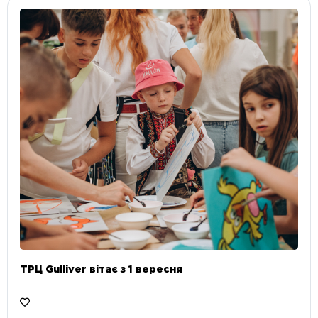
ТРЦ Gulliver вітає з 1 вересня