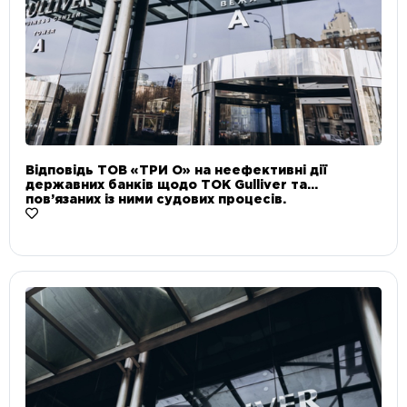
Відповідь ТОВ «ТРИ О» на неефективні дії
державних банків щодо ТОК Gulliver та
пов’язаних із ними судових процесів.