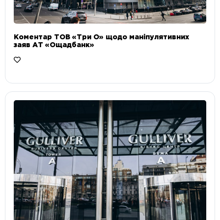
Коментар ТОВ «Три О» щодо маніпулятивних
заяв АТ «Ощадбанк»