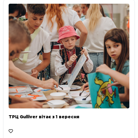
ТРЦ Gulliver вітає з 1 вересня