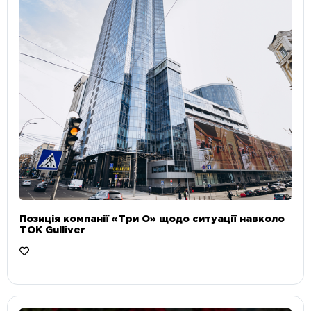
Позиція компанії «Три О» щодо ситуації навколо
ТОК Gulliver