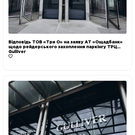
Відповідь ТОВ «Три О» на заяву АТ «Ощадбанк»
щодо рейдерського захоплення паркінгу ТРЦ
Gulliver