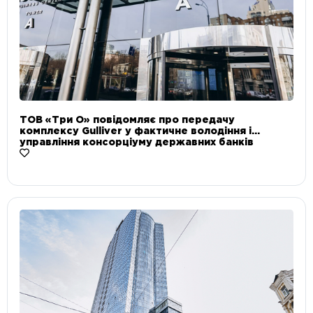
ТОВ «Три О» повідомляє про передачу
комплексу Gulliver у фактичне володіння і
управління консорціуму державних банків