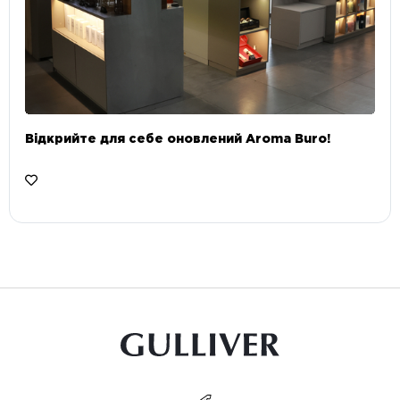
Відкрийте для себе оновлений Aroma Buro! ⠀