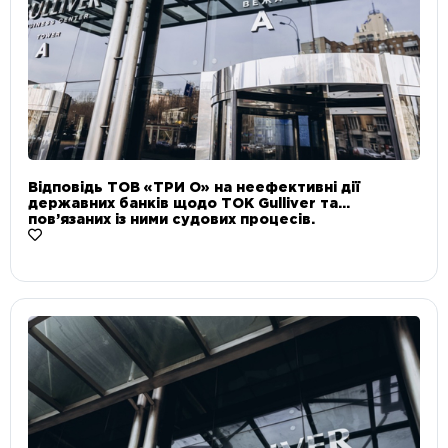
Відповідь ТОВ «ТРИ О» на неефективні дії
державних банків щодо ТОК Gulliver та
пов’язаних із ними судових процесів.