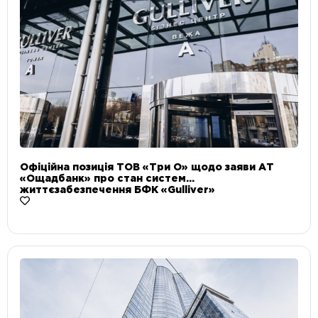
Офіційна позиція ТОВ «Три О» щодо заяви АТ
«Ощадбанк» про стан систем
життєзабезпечення БФК «Gulliver»