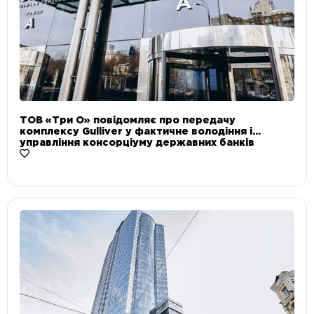
ТОВ «Три О» повідомляє про передачу
комплексу Gulliver у фактичне володіння і
управління консорціуму державних банків