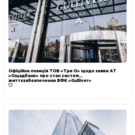
Офіційна позиція ТОВ «Три О» щодо заяви АТ
«Ощадбанк» про стан систем
життєзабезпечення БФК «Gulliver»