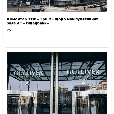
Коментар ТОВ «Три О» щодо маніпулятивних
заяв АТ «Ощадбанк»