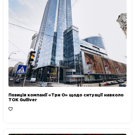
Позиція компанії «Три О» щодо ситуації навколо
ТОК Gulliver