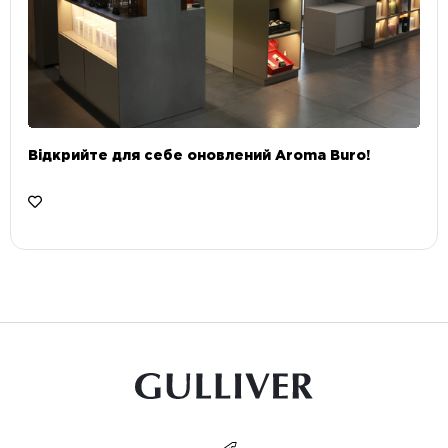
Відкрийте для себе оновлений Aroma Buro! ⠀