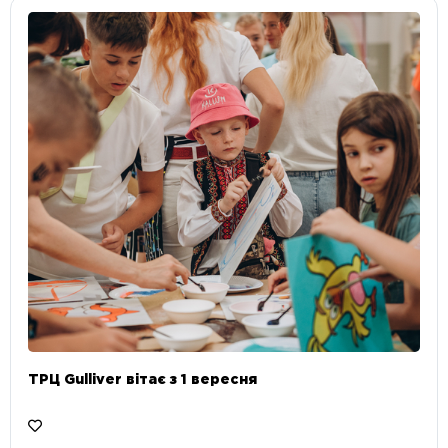
ТРЦ Gulliver вітає з 1 вересня