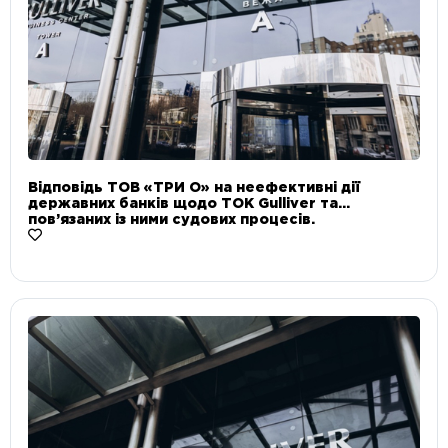
Відповідь ТОВ «ТРИ О» на неефективні дії
державних банків щодо ТОК Gulliver та
пов’язаних із ними судових процесів.