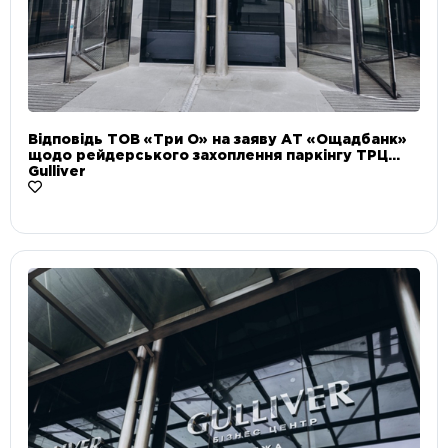
Відповідь ТОВ «Три О» на заяву АТ «Ощадбанк»
щодо рейдерського захоплення паркінгу ТРЦ
Gulliver