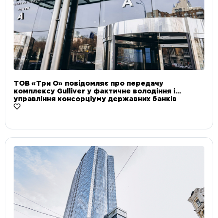
ТОВ «Три О» повідомляє про передачу
комплексу Gulliver у фактичне володіння і
управління консорціуму державних банків