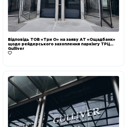
Відповідь ТОВ «Три О» на заяву АТ «Ощадбанк»
щодо рейдерського захоплення паркінгу ТРЦ
Gulliver