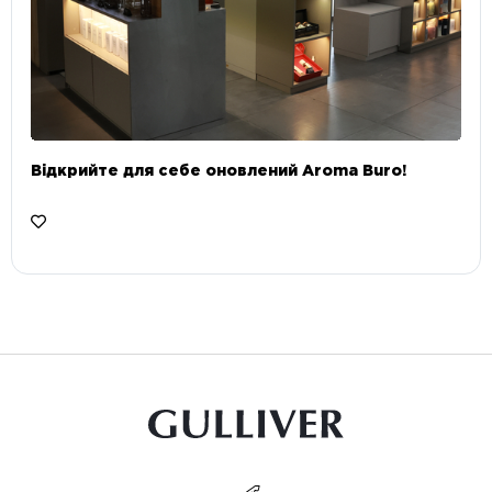
Відкрийте для себе оновлений Aroma Buro! ⠀