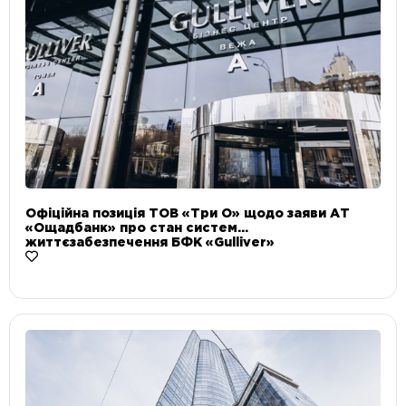
Офіційна позиція ТОВ «Три О» щодо заяви АТ
«Ощадбанк» про стан систем
життєзабезпечення БФК «Gulliver»