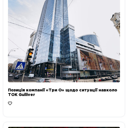
Позиція компанії «Три О» щодо ситуації навколо
ТОК Gulliver