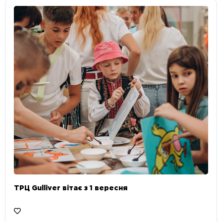
ТРЦ Gulliver вітає з 1 вересня