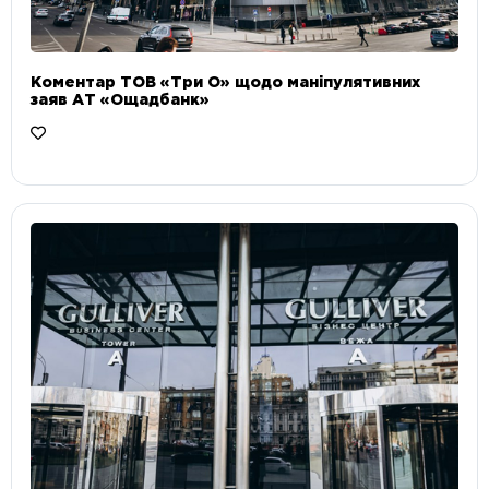
Коментар ТОВ «Три О» щодо маніпулятивних
заяв АТ «Ощадбанк»