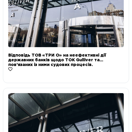
Відповідь ТОВ «ТРИ О» на неефективні дії
державних банків щодо ТОК Gulliver та
пов’язаних із ними судових процесів.