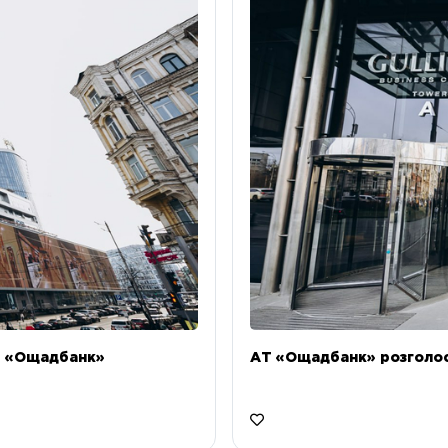
Т «Ощадбанк»
АТ «Ощадбанк» розголоси