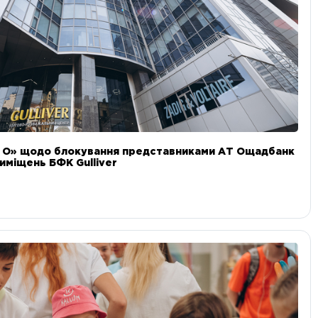
и О» щодо блокування представниками АТ Ощадбанк
иміщень БФК Gulliver