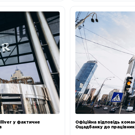
liver у фактичне
Офіційна відповідь коман
в
Ощадбанку до працівникі