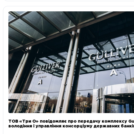
ТОВ «Три О» повідомляє про передачу комплексу Gul
володіння і управління консорціуму державних банкі