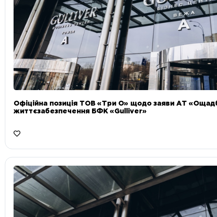
Офіційна позиція ТОВ «Три О» щодо заяви АТ «Ощад
життєзабезпечення БФК «Gulliver»