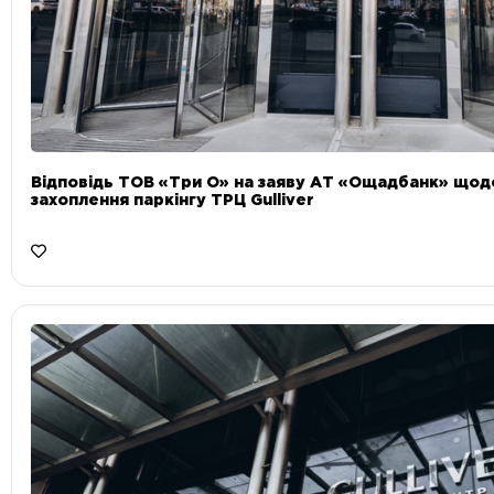
Відповідь ТОВ «Три О» на заяву АТ «Ощадбанк» що
захоплення паркінгу ТРЦ Gulliver