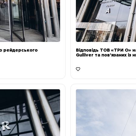
до рейдерського
Відповідь ТОВ «ТРИ О» н
Gulliver та пов’язаних із