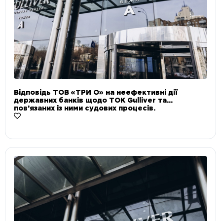
Відповідь ТОВ «ТРИ О» на неефективні дії
державних банків щодо ТОК Gulliver та
пов’язаних із ними судових процесів.