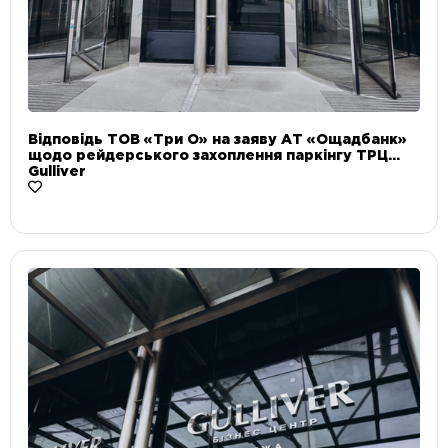
Відповідь ТОВ «Три О» на заяву АТ «Ощадбанк»
щодо рейдерського захоплення паркінгу ТРЦ
Gulliver