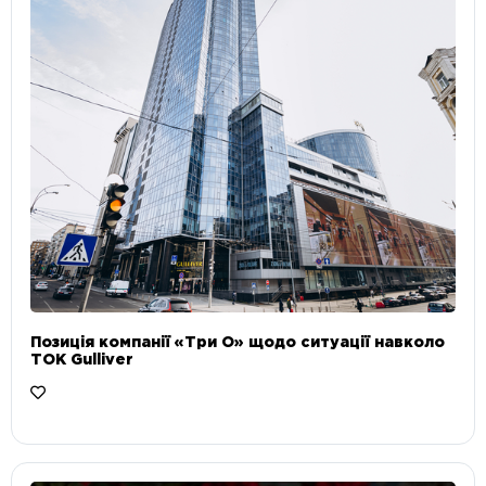
Позиція компанії «Три О» щодо ситуації навколо
ТОК Gulliver