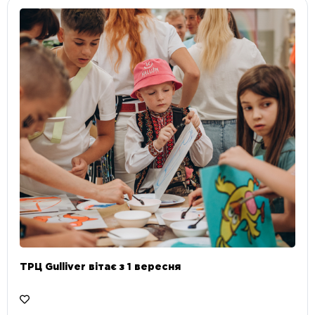
ТРЦ Gulliver вітає з 1 вересня