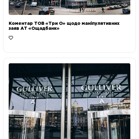
Коментар ТОВ «Три О» щодо маніпулятивних
заяв АТ «Ощадбанк»