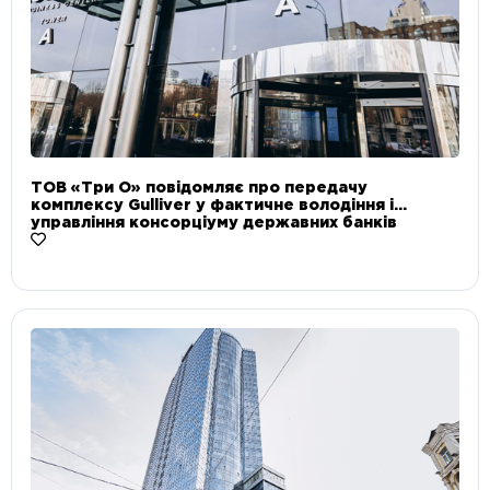
ТОВ «Три О» повідомляє про передачу
комплексу Gulliver у фактичне володіння і
управління консорціуму державних банків