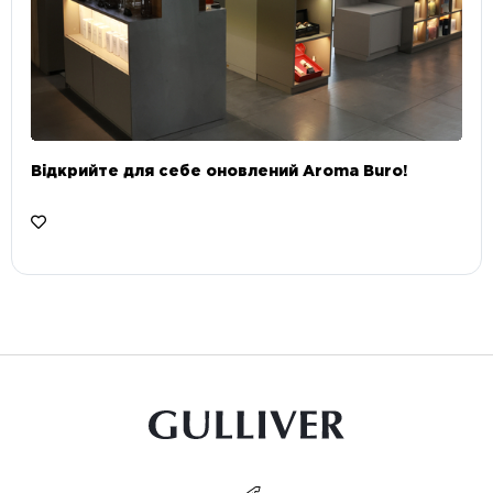
Відкрийте для себе оновлений Aroma Buro! ⠀