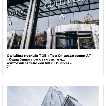
Офіційна позиція ТОВ «Три О» щодо заяви АТ
«Ощадбанк» про стан систем
життєзабезпечення БФК «Gulliver»