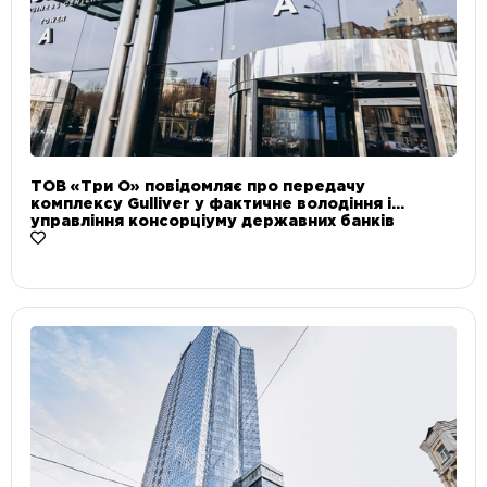
ТОВ «Три О» повідомляє про передачу
комплексу Gulliver у фактичне володіння і
управління консорціуму державних банків