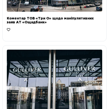
Коментар ТОВ «Три О» щодо маніпулятивних
заяв АТ «Ощадбанк»