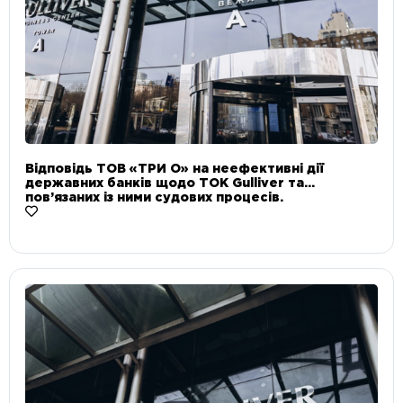
Відповідь ТОВ «ТРИ О» на неефективні дії
державних банків щодо ТОК Gulliver та
пов’язаних із ними судових процесів.