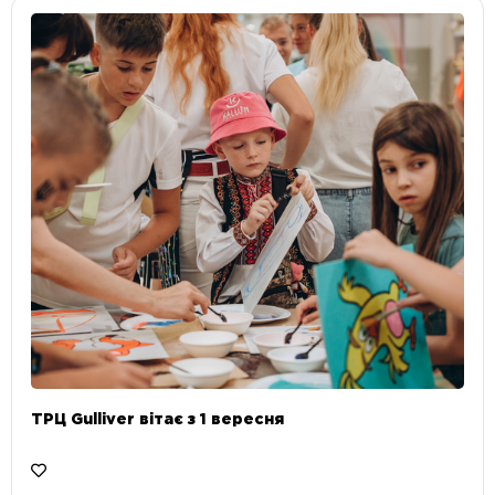
ТРЦ Gulliver вітає з 1 вересня