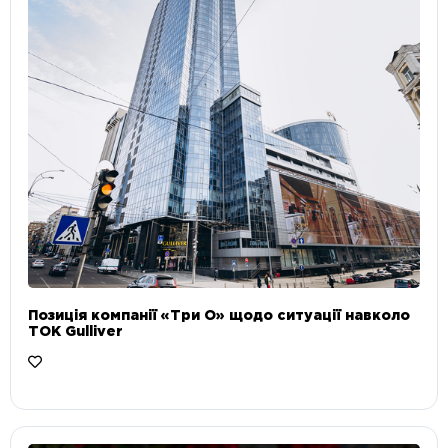
Позиція компанії «Три О» щодо ситуації навколо
ТОК Gulliver